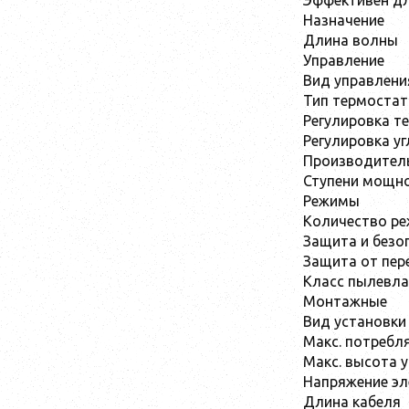
Эффективен д
Назначение
Длина волны
Управление
Вид управлени
Тип термостат
Регулировка т
Регулировка у
Производител
Ступени мощно
Режимы
Количество ре
Защита и безо
Защита от пер
Класс пылевл
Монтажные
Вид установки 
Макс. потреб
Макс. высота 
Напряжение эл
Длина кабеля