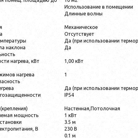
ля помещ. площадью до
10 м2
Использование в помещении
Длинные волны
я
Механическое
а
Отсутствует
емпературы
Да (при использовании термор
гла наклона
Да
ьность
сти нагрева, кВт
1,00 кВт
жимов нагрева
1
пасность
егрева
Да (при использовании термор
агозащищенности
IP54
(крепления)
Настенная,Потолочная
ляемая мощность
1 кВт
установки
3.5 м
ектропитания, В
230 В
0.1 м