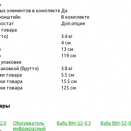
ь
ых элементов в комплекте
Да
ронштейн
В комплекте
мостат
Доп.опция
 товара
тто)
3.4 кг
а
4 см
а
13 см
а
119 см
 упаковки
паковкой (брутто)
3.8 кг
ки товара
5.5 см
ки товара
15.5 см
вки товара
125 см
ары
2.0
Обогреватель
Ballu BIH-S2-0.3
Ballu BIH-S2-0
инфракрасный