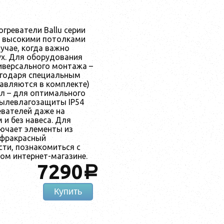
греватели Ballu серии
с высокими потолками
учае, когда важно
ух. Для оборудования
иверсального монтажа –
лагодаря специальным
авляются в комплекте)
ол – для оптимального
пылевлагозащиты IP54
евателей даже на
и без навеса. Для
ючает элементы из
нфракрасный
сти, познакомиться с
ом интернет-магазине.
7290
a
Купить