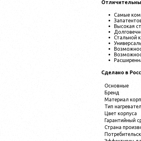
Отличительны
Самые комп
Запатенто
Высокая ст
Долговечн
Стальной к
Универсал
Возможност
Возможнос
Расширенна
Сделано в Рос
Основные
Бренд
Материал корп
Тип нагревате
Цвет корпуса
Гарантийный с
Страна произв
Потребительск