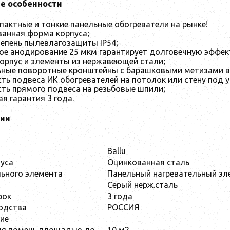
е особенности
актные и тонкие панельные обогреватели на рынке!
ванная форма корпуса;
епень пылевлагозащиты IP54;
ое анодирование 25 мкм гарантирует долговечную эффект
орпус и элементы из нержавеющей стали;
ьные поворотные кронштейны с барашковыми метизами в
ь подвеса ИК обогревателей на потолок или стену под уг
ть прямого подвеса на резьбовые шпили;
я гарантия 3 года.
сии
Ballu
уса
Оцинкованная сталь
льного элемента
Панельный нагревательный эл
Серый нерж.сталь
рок
3 года
одства
РОССИЯ
ие