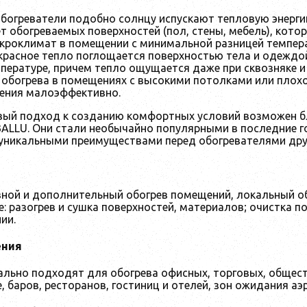
богреватели подобно солнцу испускают тепловую энергию
т обогреваемых поверхностей (пол, стены, мебель), кото
роклимат в помещении с минимальной разницей температу
красное тепло поглощается поверхностью тела и одеждо
пературе, причем тепло ощущается даже при сквозняке и
 обогрева в помещениях с высокими потолками или плох
ения малоэффективно.
вый подход к созданию комфортных условий возможен 
BALLU. Они стали необычайно популярными в последние г
 уникальными преимуществами перед обогревателями друг
вной и дополнительный обогрев помещений, локальный об
 разогрев и сушка поверхностей, материалов; очистка по
ии.
ения
льно подходят для обогрева офисных, торговых, обществ
 баров, ресторанов, гостиниц и отелей, зон ожидания аэ