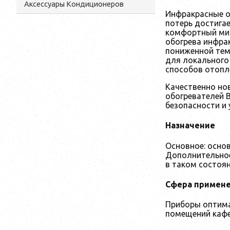
Аксессуары Кондиционеров
Инфракрасные о
потерь достигае
комфортный мик
обогрева инфра
пониженной тем
для локального
способов отопл
Качественно но
обогревателей 
безопасности и
Назначение
Основное: осно
Дополнительное:
в таком состоян
Сфера примен
Приборы оптима
помещений кафе,