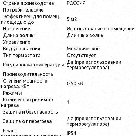
Страна производства
РОССИЯ
Потребительские
Эффективен для помещ.
5 м2
площадью до
Назначение
Использование в помещении
Длина волны
Длинные волны
Управление
Вид управления
Механическое
Тип термостата
Отсутствует
Да (при использовании
Регулировка температуры
терморегулятора)
Производительность
Ступени мощности
0,50 кВт
нагрева, кВт
Режимы
Количество режимов
1
нагрева
Защита и безопасность
Да (при использовании
Защита от перегрева
терморегулятора)
Класс
IP54