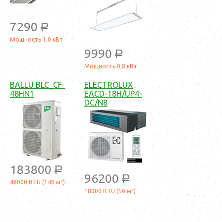
7290
a
Мощность 1,0 кВт
9990
a
Мощность 0,8 кВт
BALLU BLC_CF-
ELECTROLUX
48HN1
EACD-18H/UP4-
DC/N8
183800
a
96200
a
48000 BTU (140 м²)
18000 BTU (50 м²)