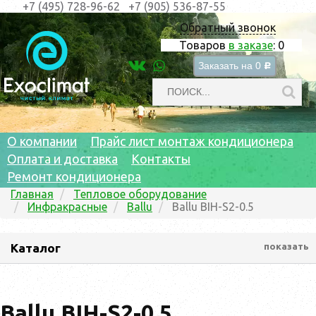
+7 (495) 728-96-62
+7 (905) 536-87-55
Обратный звонок
Товаров
в заказе
:
0
Заказать на
0
c
О компании
Прайс лист монтаж кондиционера
Оплата и доставка
Контакты
Ремонт кондиционера
Главная
Тепловое оборудование
Инфракрасные
Ballu
Ballu BIH-S2-0.5
Каталог
показать
Ballu BIH-S2-0.5