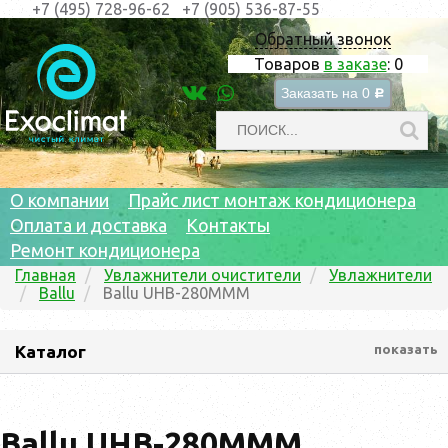
+7 (495) 728-96-62
+7 (905) 536-87-55
Обратный звонок
Товаров
в заказе
:
0
Заказать на
0
c
О компании
Прайс лист монтаж кондиционера
Оплата и доставка
Контакты
Ремонт кондиционера
Главная
Увлажнители очистители
Увлажнители
Ballu
Ballu UHB-280MMM
Каталог
показать
Ballu UHB-280MMM