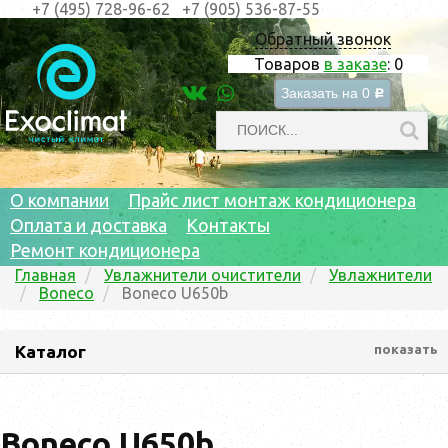
+7 (495) 728-96-62
+7 (905) 536-87-55
Обратный звонок
Товаров
в заказе
:
0
Заказать на
0
c
О компании
Прайс лист монтаж кондиционера
Оплата и доставка
Контакты
Ремонт кондиционера
Главная
Увлажнители очистители
Увлажнители
Boneco
Boneco U650b
Каталог
показать
Boneco U650b