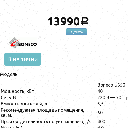
13990
a
Купить
В наличии
Модель
Boneco U650
Мощность, кВт
40
Сеть, В
220 В — 50 Гц
Емкость для воды, л
5,5
Рекомендуемая площадь помещения,
60
кв. м.
Производительность по увлажнению, г/ч
400
Масса (кг)
4,0