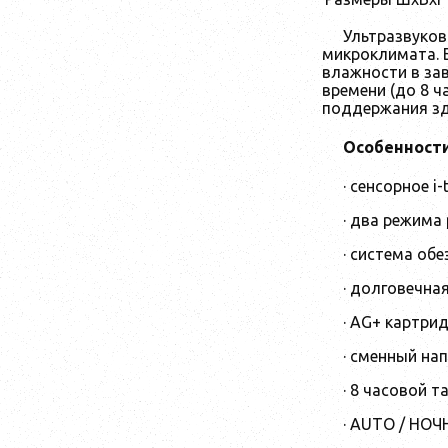
Ультразвуков
микроклимата. 
влажности в за
времени (до 8 ч
поддержания зд
Особенности
· сенсорное i
· два режима
· система об
· долговечная
· AG+ картри
· сменный на
· 8 часовой 
· AUTO / НО