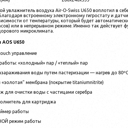
ой увлажнитель воздуха Air-O-Swiss U650 воплотил в се
Благодаря встроенному электронному гигростату и датч
висимости от температуры, который будет автоматическ
асов) или в непрерывном режиме. Именно так действует ф
орового микроклимата.
 AOS U650
-touch управление
 работы: «холодный» пар / «теплый» пар
еззараживания воды путем пастеризации — нагрев до 80º
 «золотая" мембрана (покрытие titaniumnitrite)
дж для очистки воды с частицами серебра
полнитель для картриджа
таймер работы
ЧНОЙ режим работы