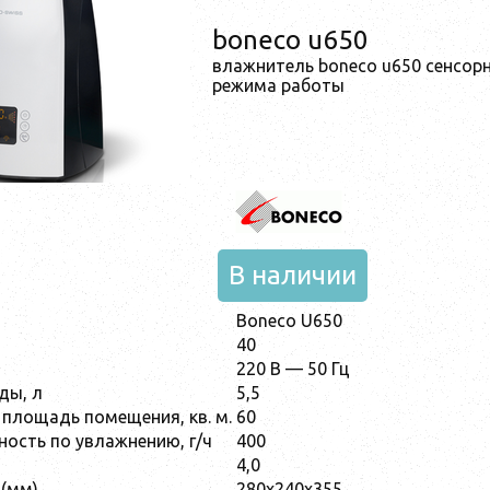
boneco u650
влажнитель boneco u650 сенсор
режима работы
В наличии
Boneco U650
40
220 В — 50 Гц
ды, л
5,5
площадь помещения, кв. м.
60
ость по увлажнению, г/ч
400
4,0
(мм)
280x240x355