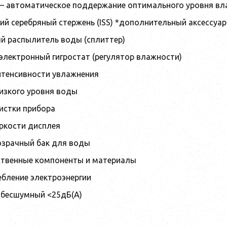
C – автоматическое поддержание оптимального уровня в
ий серебряный стержень (ISS) *дополнительный аксессуар
ый распылитель воды (сплиттер)
 электронный гигростат (регулятор влажности)
интенсивности увлажнения
низкого уровня воды
чистки прибора
яркости дисплея
озрачный бак для воды
ственные компоненты и материалы
ребление электроэнергии
и бесшумный <25дБ(А)