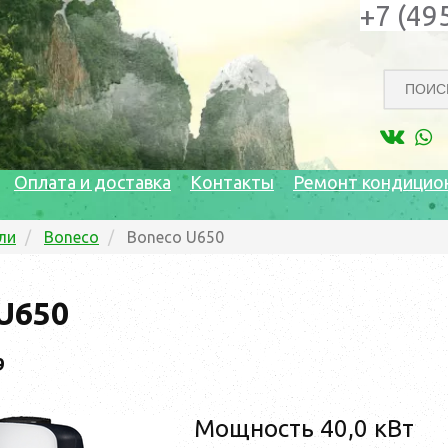
+7 (49
Оплата и доставка
Контакты
Ремонт кондицио
ли
Boneco
Boneco U650
U650
9
Мощность 40,0 кВт