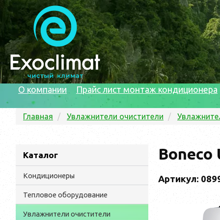
О компании
Прайс лист монтаж кондиционера
Главная
Увлажнители очистители
Увлажните
Boneco 
Каталог
Кондиционеры
Артикул: 089
Тепловое оборудование
Увлажнители очистители