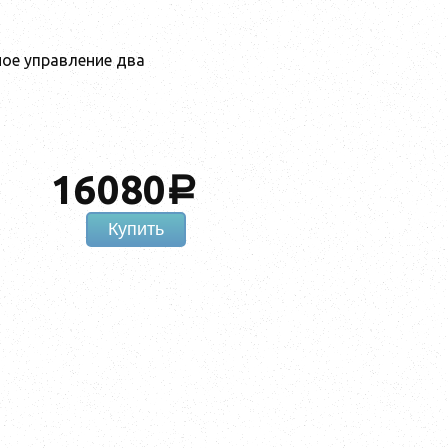
ное управление два
16080
a
Купить