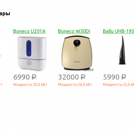
ары
Boneco U201A
Boneco W30DI
Ballu UHB-19
6990
32000
5990
a
a
a
Вт
Мощность 20,0 кВт
Мощность 20,0 кВт
Мощность 25,0 к