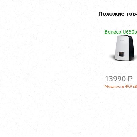
Похожие тов
Boneco U650b
13990
a
Мощность 40,0 к