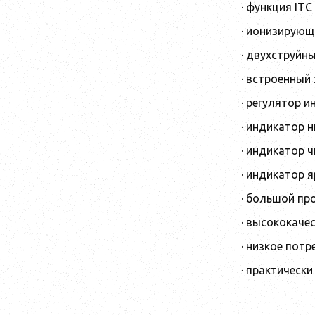
· функция IT
· ионизирующ
· двухструйн
· встроенный
· регулятор 
· индикатор 
· индикатор 
· индикатор 
· большой пр
· высококаче
· низкое пот
· практическ