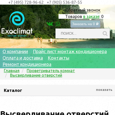
+7 (495) 728-96-62
+7 (905) 536-87-55
Обратный звонок
Товаров
в заказе
:
0
Заказать на
0
c
О компании
Прайс лист монтаж кондиционера
Оплата и доставка
Контакты
Ремонт кондиционера
Главная
Проветриватель комнат
Высверливание отверстий
Каталог
показать
Высверливание отверстий