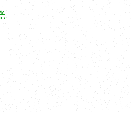
ля
ов