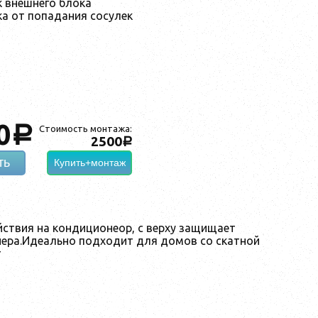
 внешнего блока
ка от попадания сосулек
0
a
Стоимость монтажа:
2500
a
ть
Купить+монтаж
ствия на кондиционеор, с верху защищает
нера.Идеально подходит для домов со скатной
т