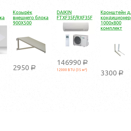
Козырёк
DAIKIN
Кронштейн д
ка
внешнего блока
FTXF35F/RXF35F
кондиционер
900X500
1000х800
комплект
146990
a
2950
a
12000 BTU (35 м²)
3300
a