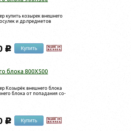
ер ку­пить ко­зырек внеш­не­го
о­сулек и др.пред­ме­тов
0
c
Купить
го бло­ка 800X500
ер Ко­зырёк внеш­не­го бло­ка
не­го бло­ка от по­пада­ния со­
0
c
Купить