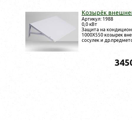
Ко­зырёк внеш­не­
Ар­ти­кул: 1988
0,0 кВт
За­щита на кон­ди­ци­он
1000X550 ко­зырек внеш
со­сулек и др.пред­ме­т
345