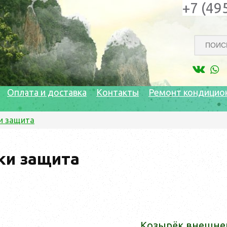
+7 (49
Оплата и доставка
Контакты
Ремонт кондицио
и защита
ки защита
Ко­зырёк внеш­не­