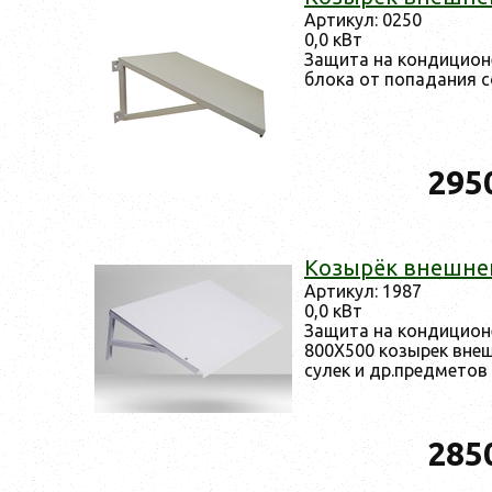
Ар­ти­кул: 0250
0,0 кВт
За­щита на кон­ди­ци­он
бло­ка от по­пада­ния с
295
Ко­зырёк внеш­не­
Ар­ти­кул: 1987
0,0 кВт
За­щита на кон­ди­ци­он
800X500 ко­зырек внеш­
сулек и др.пред­ме­тов
285