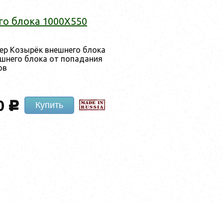
го бло­ка 1000X550
ер Ко­зырёк внеш­не­го бло­ка
­не­го бло­ка от по­пада­ния
ов
0
c
Купить