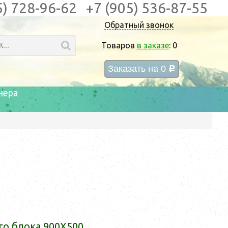
5) 728-96-62
+7 (905) 536-87-55
Обратный звонок
Товаров
в заказе
:
0
Заказать на
0
c
нера
го бло­ка 900X500