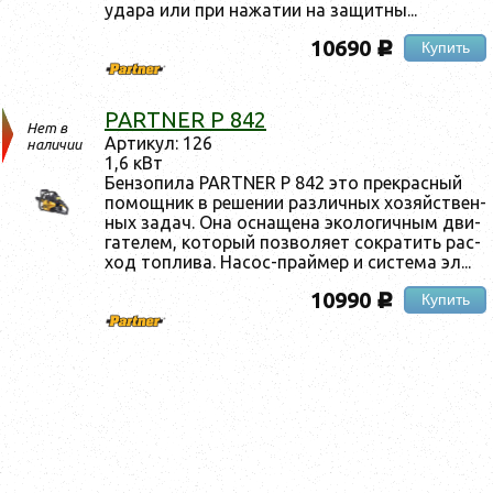
уда­ра или при на­жатии на за­щит­ны...
10690
Купить
c
PARTNER P 842
Нет в
Ар­ти­кул: 126
наличии
1,6 кВт
Бен­зо­пила PARTNER P 842 это прек­расный
по­мощ­ник в ре­шении раз­личных хо­зяй­ствен­
ных за­дач. Она ос­на­щена эко­логич­ным дви­
гате­лем, ко­торый поз­во­ля­ет сок­ра­тить рас­
ход топ­ли­ва. На­сос-прай­мер и сис­те­ма эл...
10990
Купить
c