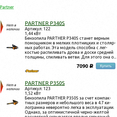
Partner
PARTNER P340S
Нет в
Ар­ти­кул: 122
наличии
1,44 кВт
Бен­зо­пила PARTHER P340S ста­нет вер­ным
по­мощ­ни­ком в мел­ких плот­ницких и сто­ляр­
ных ра­ботах. Эта мо­дель спо­соб­на с лег­
костью рас­пи­ливать дро­ва и дос­ки сред­ней
тол­щи­ны, спи­ливать вет­ви. Для это­го она о...
7090
Купить
c
PARTNER P350S
Нет в
Ар­ти­кул: 123
наличии
1,52 кВт
Бен­зо­пила PARTHER P350S за счет ком­пак­
тных раз­ме­ров и не­боль­шо­го ве­са в 4.7 ки­
лог­рамма не­веро­ят­но лег­ка в экс­плу­ата­ции.
Од­на­ко, за оп­ти­мис­тичной чер­но-жел­той
рас­цвет­кой скры­ва­ет­ся впол­не серь­ез­ный ...