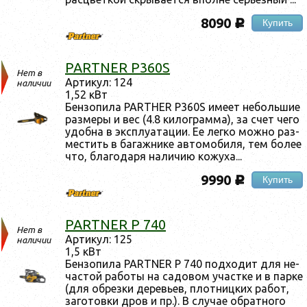
8090
Купить
c
PARTNER P360S
Нет в
Ар­ти­кул: 124
наличии
1,52 кВт
Бен­зо­пила PARTHER P360S име­ет не­боль­шие
раз­ме­ры и вес (4.8 ки­лог­рамма), за счет че­го
удоб­на в экс­плу­ата­ции. Ее лег­ко мож­но раз­
местить в ба­гаж­ни­ке ав­то­моби­ля, тем бо­лее
что, бла­года­ря на­личию ко­жуха...
9990
Купить
c
PARTNER P 740
Нет в
Ар­ти­кул: 125
наличии
1,5 кВт
Бен­зо­пила PARTNER P 740 под­хо­дит для не­
час­той ра­боты на са­довом учас­тке и в пар­ке
(для об­резки де­ревь­ев, плот­ницких ра­бот,
за­готов­ки дров и пр.). В слу­чае об­ратно­го