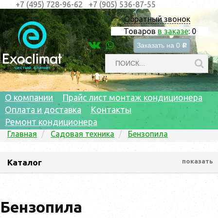
+7 (495) 728-96-62
+7 (905) 536-87-55
Обратный звонок
Товаров
в заказе
:
0
Заказать на
0
c
О компании
Прайс лист монтаж кондиционера
Оплата и доставка
Контакты
Ремонт кондиционера
Главная
Садовая техника
Бензопила
Каталог
показать
Бензопила