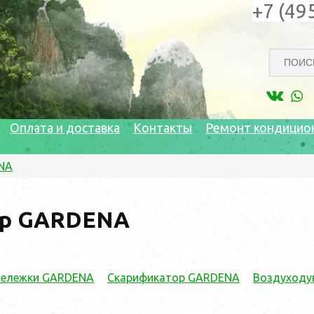
+7 (49
Оплата и доставка
Контакты
Ремонт кондицио
NA
р GARDENA
тележки GARDENA
Скарификатор GARDENA
Воздуходу