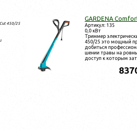
GARDENA Comfort
Cut 450/25
Ар­ти­кул: 135
0,0 кВт
Трим­мер элек­три­чес
и
450/25 это мощ­ный пр
до­бить­ся про­фес­си­он
шении тра­вы на ров­ны
дос­туп к ко­торым затр
837