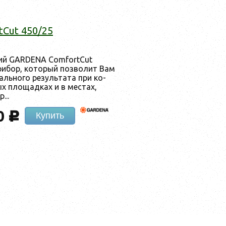
Cut 450/25
­кий GARDENA ComfortCut
и­бор, ко­торый поз­во­лит Вам
аль­но­го ре­зуль­та­та при ко­
х пло­щад­ках и в мес­тах,
...
0
c
Купить