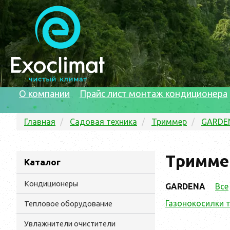
О компании
Прайс лист монтаж кондиционера
Главная
Садовая техника
Триммер
GARDE
Тримме
Каталог
Кондиционеры
GARDENA
Все
Газонокосилки 
Тепловое оборудование
Увлажнители очистители