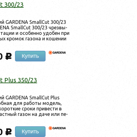
t 300/23
­кий GARDENA SmallCut 300/23
ENA SmallCut 300/23 чрез­вы­
ата­ции и осо­бен­но удо­бен при
ных кро­мок га­зона и ко­шении
0
c
Купить
 Plus 350/23
­кий GARDENA SmallCut Plus
об­ная для ра­боты мо­дель,
ко­рот­кие сро­ки при­вес­ти в
с­тный га­зон на да­че или пе­
0
c
Купить