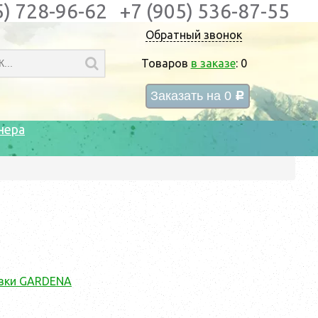
5) 728-96-62
+7 (905) 536-87-55
Обратный звонок
Товаров
в заказе
:
0
Заказать на
0
c
нера
вки GARDENA