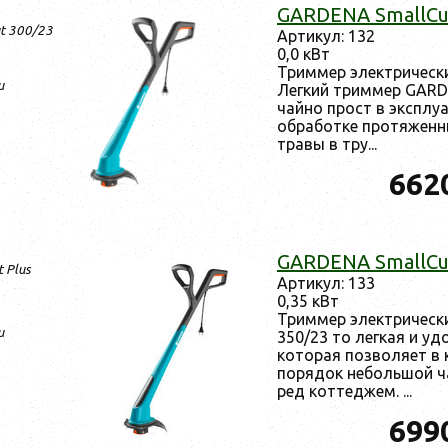
GARDENA SmallCu
t 300/23
Ар­ти­кул: 132
0,0 кВт
Трим­мер элек­три­чес
и
Лег­кий трим­мер GARD
чай­но прост в экс­плу­
об­ра­бот­ке про­тяжен­
тра­вы в тру...
662
GARDENA SmallCut
 Plus
Ар­ти­кул: 133
0,35 кВт
Трим­мер элек­три­чес
и
350/23 то лег­кая и уд
ко­торая поз­во­ля­ет в 
по­рядок не­боль­шой ча
ред кот­теджем. ...
699