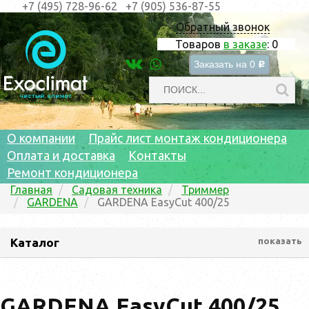
+7 (495) 728-96-62
+7 (905) 536-87-55
Обратный звонок
Товаров
в заказе
:
0
Заказать на
0
c
О компании
Прайс лист монтаж кондиционера
Оплата и доставка
Контакты
Ремонт кондиционера
Главная
Садовая техника
Триммер
GARDENA
GARDENA EasyCut 400/25
Каталог
показать
GARDENA EasyCut 400/25