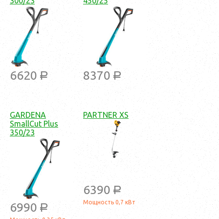
300/23
450/25
6620
8370
a
a
GARDENA
PARTNER XS
SmallCut Plus
350/23
6390
a
Мощность 0,7 кВт
6990
a