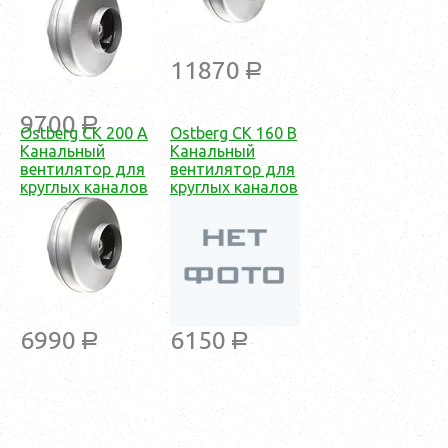
11870
a
9700
a
Ostberg CK 200 A
Ostberg CK 160 B
Канальный
Канальный
вентилятор для
вентилятор для
круглых каналов
круглых каналов
6990
6150
a
a