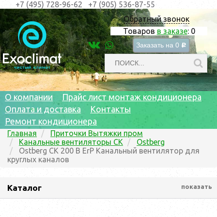
+7 (495) 728-96-62
+7 (905) 536-87-55
Обратный звонок
Товаров
в заказе
:
0
Заказать на
0
c
О компании
Прайс лист монтаж кондиционера
Оплата и доставка
Контакты
Ремонт кондиционера
Главная
Приточки Вытяжки пром
Канальные вентиляторы CK
Ostberg
Ostberg CK 200 B ErP Канальный вентилятор для
круглых каналов
Каталог
показать