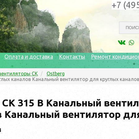
+7 (49
Оплата и доставка
Контакты
Ремонт кондицио
вентиляторы CK
Ostberg
углых каналов Канальный вентилятор для круглых канало
 CK 315 B Канальный венти
в Канальный вентилятор дл
3