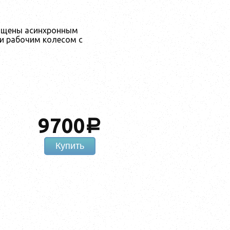
ащены асинхронным
и рабочим колесом с
9700
a
Купить