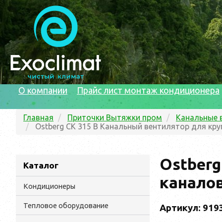
О компании
Прайс лист монтаж кондиционера
Главная
Приточки Вытяжки пром
Канальные 
Ostberg CK 315 B Канальный вентилятор для кр
Ostberg
Каталог
канало
Кондиционеры
Тепловое оборудование
Артикул: 919