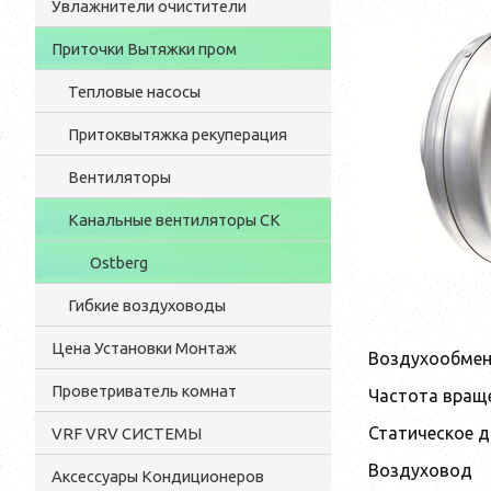
Увлажнители очистители
Приточки Вытяжки пром
Тепловые насосы
Притоквытяжка рекуперация
Вентиляторы
Канальные вентиляторы CK
Ostberg
Гибкие воздуховоды
Цена Установки Монтаж
Воздухообмен,
Проветриватель комнат
Частота враще
Статическое д
VRF VRV СИСТЕМЫ
Воздуховод
Аксессуары Кондиционеров