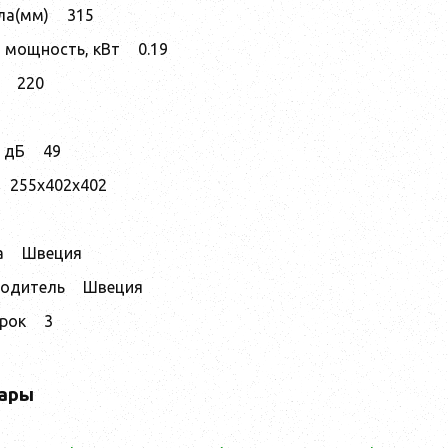
ла(мм)
315
 мощность, кВт
0.19
220
 дБ
49
255x402x402
а
Швеция
водитель
Швеция
срок
3
ары