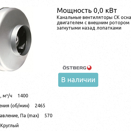
Мощность 0,0 кВт
Канальные вентиляторы CK осн
двигателем с внешним ротором 
загнутыми назад лопатками
В наличии
 м³/ч
1400
ния (об/мин)
2465
авление, Па (max)
570
Круглый