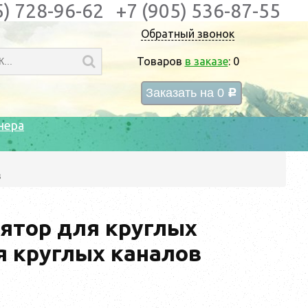
5) 728-96-62
+7 (905) 536-87-55
Обратный звонок
Товаров
в заказе
:
0
Заказать на
0
c
нера
в
лятор для круглых
я круглых каналов