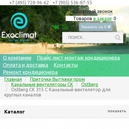
+7 (495) 728-96-62
+7 (905) 536-87-55
Обратный звонок
Товаров
в заказе
:
0
Заказать на
0
c
О компании
Прайс лист монтаж кондиционера
Оплата и доставка
Контакты
Ремонт кондиционера
Главная
Приточки Вытяжки пром
Канальные вентиляторы CK
Ostberg
Ostberg CK 315 C Канальный вентилятор для
круглых каналов
Каталог
показать