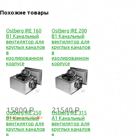
Похожие товары
Ostberg IRE 160
Ostberg IRE 200
B1 Канальный
B1 Канальный
вентилятор для
вентилятор для
круглых каналов
круглых каналов
в
в
изолированном
изолированном
корпусе
корпусе
15800
21540
a
a
Ostberg IRE 250
Ostberg IRE 315
B1 Канальный
A1 Канальный
Мощность 0,105 кВт
вентилятор для
вентилятор для
круглых каналов
круглых каналов
в
в