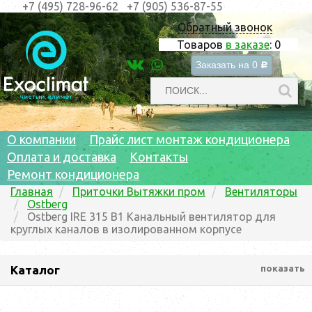
+7 (495) 728-96-62
+7 (905) 536-87-55
Обратный звонок
Товаров
в заказе
:
0
Заказать на
0
c
О компании
Прайс лист монтаж кондиционера
Оплата и доставка
Контакты
Ремонт кондиционера
Главная
Приточки Вытяжки пром
Вентиляторы
Ostberg
Ostberg IRE 315 B1 Канальный вентилятор для
круглых каналов в изолированном корпусе
Каталог
показать