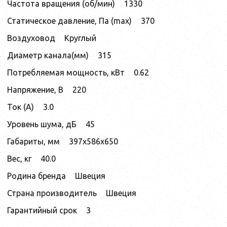
Частота вращения (об/мин)
1330
Статическое давление, Па (max)
370
Воздуховод
Круглый
Диаметр канала(мм)
315
Потребляемая мощность, кВт
0.62
Напряжение, В
220
Ток (А)
3.0
Уровень шума, дБ
45
Габариты, мм
397x586x650
Вес, кг
40.0
Родина бренда
Швеция
Страна производитель
Швеция
Гарантийный срок
3