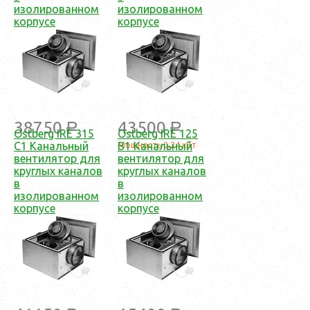
изолированном
изолированном
корпусе
корпусе
38750
43500
a
a
Ostberg IRE 315
Ostberg IRE 125
C1 Канальный
B1 Канальный
Мощность 0,24 кВт
вентилятор для
вентилятор для
круглых каналов
круглых каналов
в
в
изолированном
изолированном
корпусе
корпусе