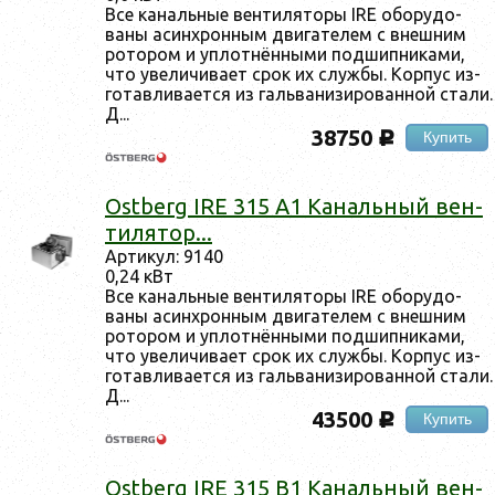
Все ка­наль­ные вен­ти­лято­ры IRE обо­рудо­
ваны асин­хрон­ным дви­гате­лем с внеш­ним
ро­тором и уп­лотнён­ны­ми под­шипни­ками,
что уве­личи­ва­ет срок их служ­бы. Кор­пус из­
го­тав­ли­ва­ет­ся из галь­ва­низи­рован­ной ста­ли.
Д...
38750
Купить
c
Ostberg IRE 315 A1 Ка­наль­ный вен­
ти­лятор...
Ар­ти­кул: 9140
0,24 кВт
Все ка­наль­ные вен­ти­лято­ры IRE обо­рудо­
ваны асин­хрон­ным дви­гате­лем с внеш­ним
ро­тором и уп­лотнён­ны­ми под­шипни­ками,
что уве­личи­ва­ет срок их служ­бы. Кор­пус из­
го­тав­ли­ва­ет­ся из галь­ва­низи­рован­ной ста­ли.
Д...
43500
Купить
c
Ostberg IRE 315 B1 Ка­наль­ный вен­