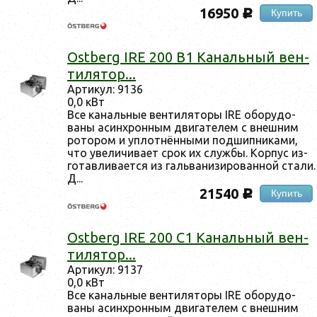
16950
Купить
c
Ostberg IRE 200 B1 Ка­наль­ный вен­
ти­лятор...
Ар­ти­кул: 9136
0,0 кВт
Все ка­наль­ные вен­ти­лято­ры IRE обо­рудо­
ваны асин­хрон­ным дви­гате­лем с внеш­ним
ро­тором и уп­лотнён­ны­ми под­шипни­ками,
что уве­личи­ва­ет срок их служ­бы. Кор­пус из­
го­тав­ли­ва­ет­ся из галь­ва­низи­рован­ной ста­ли.
Д...
21540
Купить
c
Ostberg IRE 200 C1 Ка­наль­ный вен­
ти­лятор...
Ар­ти­кул: 9137
0,0 кВт
Все ка­наль­ные вен­ти­лято­ры IRE обо­рудо­
ваны асин­хрон­ным дви­гате­лем с внеш­ним