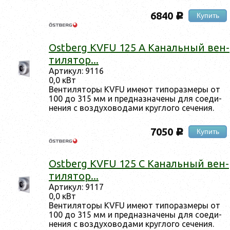
6840
Купить
c
Ostberg KVFU 125 A Ка­наль­ный вен­
ти­лятор...
Ар­ти­кул: 9116
0,0 кВт
Вен­ти­ля­то­ры KVFU име­ют ти­по­раз­ме­ры от
100 до 315 мм и пред­наз­на­че­ны для со­еди­
не­ния с воз­ду­хо­во­да­ми круг­ло­го се­че­ния.
7050
Купить
c
Ostberg KVFU 125 C Ка­наль­ный вен­
ти­лятор...
Ар­ти­кул: 9117
0,0 кВт
Вен­ти­ля­то­ры KVFU име­ют ти­по­раз­ме­ры от
100 до 315 мм и пред­наз­на­че­ны для со­еди­
не­ния с воз­ду­хо­во­да­ми круг­ло­го се­че­ния.