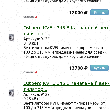
нения с воз­ду­хово­дами круг­ло­го се­чения.
12000
Купить
c
Ostberg KVFU 315 B Ка­наль­ный вен­
ти­лятор...
Ар­ти­кул: 9126
0,19 кВт
Вен­ти­лято­ры KVFU име­ют ти­пораз­ме­ры от
100 до 315 мм и пред­назна­чены для со­еди­
нения с воз­ду­хово­дами круг­ло­го се­чения.
13700
Купить
c
Ostberg KVFU 315 C Ка­наль­ный вен­
ти­лятор...
Ар­ти­кул: 9127
0,28 кВт
Вен­ти­лято­ры KVFU име­ют ти­пораз­ме­ры от
100 до 315 мм и пред­назна­чены для со­еди­