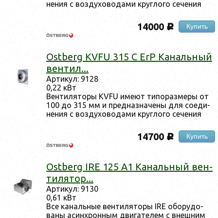
нения с воз­ду­хово­дами круг­ло­го се­чения
14000
Купить
c
Ostberg KVFU 315 C ErP Ка­наль­ный
вен­тил...
Ар­ти­кул: 9128
0,22 кВт
Вен­ти­лято­ры KVFU име­ют ти­пораз­ме­ры от
100 до 315 мм и пред­назна­чены для со­еди­
нения с воз­ду­хово­дами круг­ло­го се­чения
14700
Купить
c
Ostberg IRE 125 A1 Ка­наль­ный вен­
ти­лятор...
Ар­ти­кул: 9130
0,61 кВт
Все ка­наль­ные вен­ти­лято­ры IRE обо­рудо­
ваны асин­хрон­ным дви­гате­лем с внеш­ним