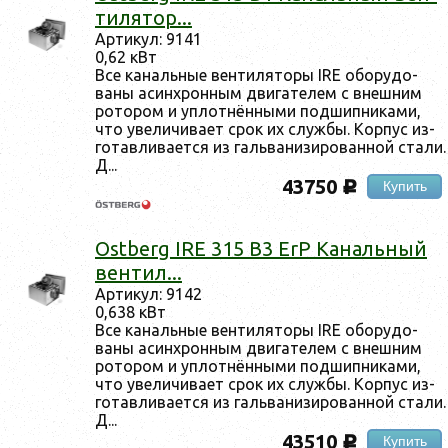
ти­лятор...
Ар­ти­кул: 9141
0,62 кВт
Все ка­наль­ные вен­ти­лято­ры IRE обо­рудо­
ваны асин­хрон­ным дви­гате­лем с внеш­ним
ро­тором и уп­лотнён­ны­ми под­шипни­ками,
что уве­личи­ва­ет срок их служ­бы. Кор­пус из­
го­тав­ли­ва­ет­ся из галь­ва­низи­рован­ной ста­ли.
Д...
43750
Купить
c
Ostberg IRE 315 B3 ErP Ка­наль­ный
вен­тил...
Ар­ти­кул: 9142
0,638 кВт
Все ка­наль­ные вен­ти­лято­ры IRE обо­рудо­
ваны асин­хрон­ным дви­гате­лем с внеш­ним
ро­тором и уп­лотнён­ны­ми под­шипни­ками,
что уве­личи­ва­ет срок их служ­бы. Кор­пус из­
го­тав­ли­ва­ет­ся из галь­ва­низи­рован­ной ста­ли.
Д...
43510
Купить
c