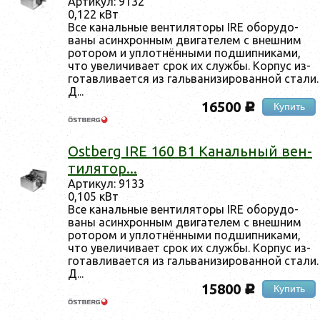
Ар­ти­кул: 9132
0,122 кВт
Все ка­наль­ные вен­ти­лято­ры IRE обо­рудо­
ваны асин­хрон­ным дви­гате­лем с внеш­ним
ро­тором и уп­лотнён­ны­ми под­шипни­ками,
что уве­личи­ва­ет срок их служ­бы. Кор­пус из­
го­тав­ли­ва­ет­ся из галь­ва­низи­рован­ной ста­ли.
Д...
16500
Купить
c
Ostberg IRE 160 B1 Ка­наль­ный вен­
ти­лятор...
Ар­ти­кул: 9133
0,105 кВт
Все ка­наль­ные вен­ти­лято­ры IRE обо­рудо­
ваны асин­хрон­ным дви­гате­лем с внеш­ним
ро­тором и уп­лотнён­ны­ми под­шипни­ками,
что уве­личи­ва­ет срок их служ­бы. Кор­пус из­
го­тав­ли­ва­ет­ся из галь­ва­низи­рован­ной ста­ли.
Д...
15800
Купить
c