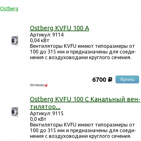
Ostberg
Ostberg KVFU 100 A
Ар­ти­кул: 9114
0,04 кВт
Вен­ти­лято­ры KVFU име­ют ти­пораз­ме­ры от
100 до 315 мм и пред­назна­чены для со­еди­
нения с воз­ду­хово­дами круг­ло­го се­чения.
6700
Купить
c
Ostberg KVFU 100 C Ка­наль­ный вен­
ти­лятор...
Ар­ти­кул: 9115
0,0 кВт
Вен­ти­ля­то­ры KVFU име­ют ти­по­раз­ме­ры от
100 до 315 мм и пред­наз­на­че­ны для со­еди­
не­ния с воз­ду­хо­во­да­ми круг­ло­го се­че­ния.