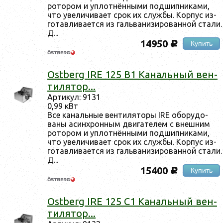
ро­тором и уп­лотнён­ны­ми под­шипни­ками,
что уве­личи­ва­ет срок их служ­бы. Кор­пус из­
го­тав­ли­ва­ет­ся из галь­ва­низи­рован­ной ста­ли.
Д...
14950
Купить
c
Ostberg IRE 125 B1 Ка­наль­ный вен­
ти­лятор...
Ар­ти­кул: 9131
0,99 кВт
Все ка­наль­ные вен­ти­лято­ры IRE обо­рудо­
ваны асин­хрон­ным дви­гате­лем с внеш­ним
ро­тором и уп­лотнён­ны­ми под­шипни­ками,
что уве­личи­ва­ет срок их служ­бы. Кор­пус из­
го­тав­ли­ва­ет­ся из галь­ва­низи­рован­ной ста­ли.
Д...
15400
Купить
c
Ostberg IRE 125 C1 Ка­наль­ный вен­
ти­лятор...