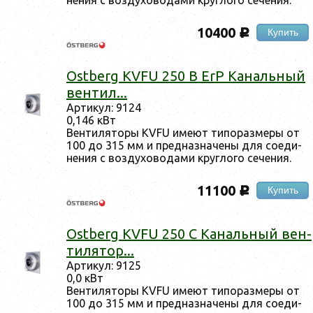
10400
Купить
c
Ostberg KVFU 250 B ErP Ка­наль­ный
вен­тил...
Ар­ти­кул: 9124
0,146 кВт
Вен­ти­лято­ры KVFU име­ют ти­пораз­ме­ры от
100 до 315 мм и пред­назна­чены для со­еди­
нения с воз­ду­хово­дами круг­ло­го се­чения.
11100
Купить
c
Ostberg KVFU 250 C Ка­наль­ный вен­
ти­лятор...
Ар­ти­кул: 9125
0,0 кВт
Вен­ти­лято­ры KVFU име­ют ти­пораз­ме­ры от
100 до 315 мм и пред­назна­чены для со­еди­