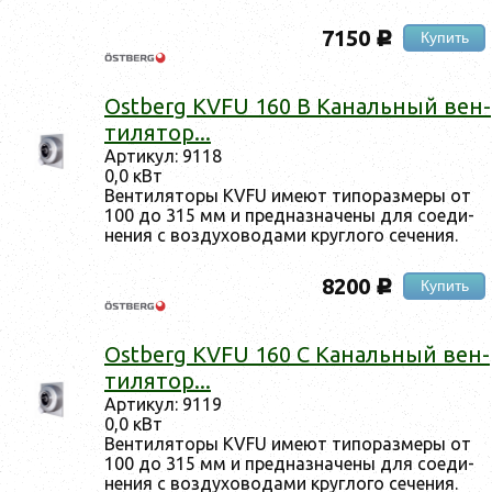
7150
Купить
c
Ostberg KVFU 160 B Ка­наль­ный вен­
ти­лятор...
Ар­ти­кул: 9118
0,0 кВт
Вен­ти­лято­ры KVFU име­ют ти­пораз­ме­ры от
100 до 315 мм и пред­назна­чены для со­еди­
нения с воз­ду­хово­дами круг­ло­го се­чения.
8200
Купить
c
Ostberg KVFU 160 C Ка­наль­ный вен­
ти­лятор...
Ар­ти­кул: 9119
0,0 кВт
Вен­ти­лято­ры KVFU име­ют ти­пораз­ме­ры от
100 до 315 мм и пред­назна­чены для со­еди­
нения с воз­ду­хово­дами круг­ло­го се­чения.