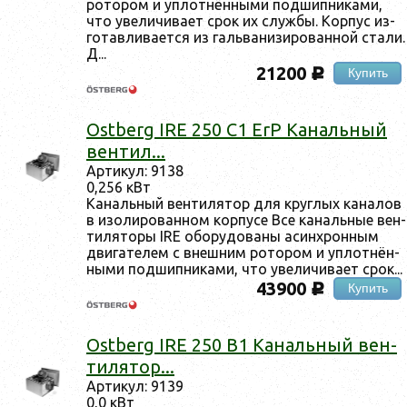
ро­тором и уп­лотнён­ны­ми под­шипни­ками,
что уве­личи­ва­ет срок их служ­бы. Кор­пус из­
го­тав­ли­ва­ет­ся из галь­ва­низи­рован­ной ста­ли.
Д...
21200
Купить
c
Ostberg IRE 250 C1 ErP Ка­наль­ный
вен­тил...
Ар­ти­кул: 9138
0,256 кВт
Ка­наль­ный вен­ти­лятор для круг­лых ка­налов
в изо­лиро­ван­ном кор­пу­се Все ка­наль­ные вен­
ти­лято­ры IRE обо­рудо­ваны асин­хрон­ным
дви­гате­лем с внеш­ним ро­тором и уп­лотнён­
ны­ми под­шипни­ками, что уве­личи­ва­ет срок...
43900
Купить
c
Ostberg IRE 250 B1 Ка­наль­ный вен­
ти­лятор...
Ар­ти­кул: 9139
0,0 кВт