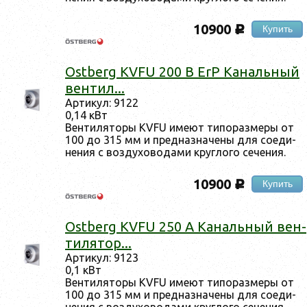
10900
Купить
c
Ostberg KVFU 200 B ErP Ка­наль­ный
вен­тил...
Ар­ти­кул: 9122
0,14 кВт
Вен­ти­лято­ры KVFU име­ют ти­пораз­ме­ры от
100 до 315 мм и пред­назна­чены для со­еди­
нения с воз­ду­хово­дами круг­ло­го се­чения.
10900
Купить
c
Ostberg KVFU 250 A Ка­наль­ный вен­
ти­лятор...
Ар­ти­кул: 9123
0,1 кВт
Вен­ти­лято­ры KVFU име­ют ти­пораз­ме­ры от
100 до 315 мм и пред­назна­чены для со­еди­
нения с воз­ду­хово­дами круг­ло­го се­чения.