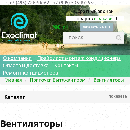
+7 (495) 728-96-62
+7 (905) 536-87-55
Обратный звонок
Товаров
в заказе
:
0
Заказать на
0
c
О компании
Прайс лист монтаж кондиционера
Оплата и доставка
Контакты
Ремонт кондиционера
Главная
Приточки Вытяжки пром
Вентиляторы
Каталог
показать
Вентиляторы