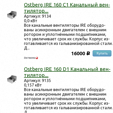
Ostberg IRE 160 C1 Ка­наль­ный вен­
ти­лятор...
Ар­ти­кул: 9134
0,0 кВт
Все ка­наль­ные вен­ти­лято­ры IRE обо­рудо­
ваны асин­хрон­ным дви­гате­лем с внеш­ним
ро­тором и уп­лотнён­ны­ми под­шипни­ками,
что уве­личи­ва­ет срок их служ­бы. Кор­пус из­
го­тав­ли­ва­ет­ся из галь­ва­низи­рован­ной ста­ли.
Д...
16000
Купить
c
Ostberg IRE 160 D1 Ка­наль­ный вен­
ти­лятор...
Ар­ти­кул: 9135
0,157 кВт
Все ка­наль­ные вен­ти­лято­ры IRE обо­рудо­
ваны асин­хрон­ным дви­гате­лем с внеш­ним
ро­тором и уп­лотнён­ны­ми под­шипни­ками,
что уве­личи­ва­ет срок их служ­бы. Кор­пус из­
го­тав­ли­ва­ет­ся из галь­ва­низи­рован­ной ста­ли.
Д...