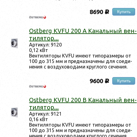
8690
Купить
c
Ostberg KVFU 200 A Ка­наль­ный вен­
ти­лятор...
Ар­ти­кул: 9120
0,12 кВт
Вен­ти­лято­ры KVFU име­ют ти­пораз­ме­ры от
100 до 315 мм и пред­назна­чены для со­еди­
нения с воз­ду­хово­дами круг­ло­го се­чения.
9600
Купить
c
Ostberg KVFU 200 B Ка­наль­ный вен­
ти­лятор...
Ар­ти­кул: 9121
0,16 кВт
Вен­ти­лято­ры KVFU име­ют ти­пораз­ме­ры от
100 до 315 мм и пред­назна­чены для со­еди­
нения с воз­ду­хово­дами круг­ло­го се­чения.