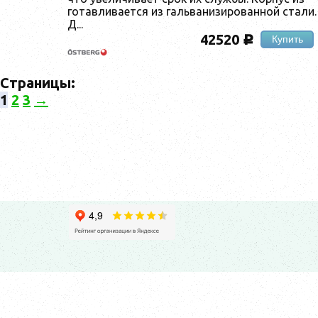
го­тав­ли­ва­ет­ся из галь­ва­низи­рован­ной ста­ли.
Д...
42520
Купить
c
Страницы:
1
2
3
→