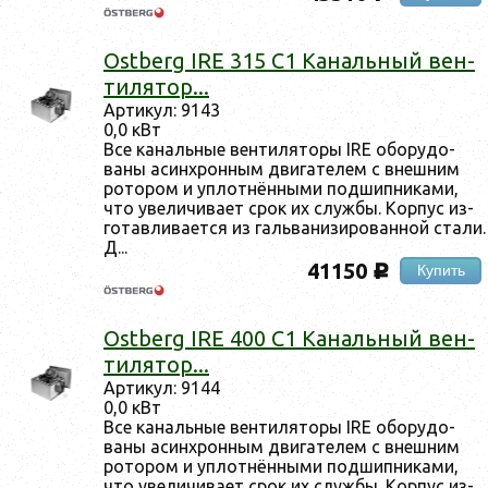
Ostberg IRE 315 C1 Ка­наль­ный вен­
ти­лятор...
Ар­ти­кул: 9143
0,0 кВт
Все ка­наль­ные вен­ти­лято­ры IRE обо­рудо­
ваны асин­хрон­ным дви­гате­лем с внеш­ним
ро­тором и уп­лотнён­ны­ми под­шипни­ками,
что уве­личи­ва­ет срок их служ­бы. Кор­пус из­
го­тав­ли­ва­ет­ся из галь­ва­низи­рован­ной ста­ли.
Д...
41150
Купить
c
Ostberg IRE 400 C1 Ка­наль­ный вен­
ти­лятор...
Ар­ти­кул: 9144
0,0 кВт
Все ка­наль­ные вен­ти­лято­ры IRE обо­рудо­
ваны асин­хрон­ным дви­гате­лем с внеш­ним
ро­тором и уп­лотнён­ны­ми под­шипни­ками,
что уве­личи­ва­ет срок их служ­бы. Кор­пус из­