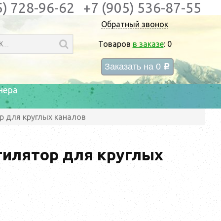
5) 728-96-62
+7 (905) 536-87-55
Обратный звонок
Товаров
в заказе
:
0
Заказать на
0
c
нера
р для круглых каналов
тилятор для круглых