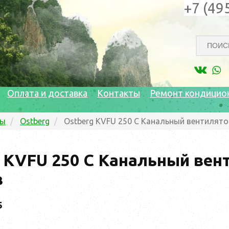
+7 (49
Оплата и доставка
Контакты
Ремонт кондицио
ры
Ostberg
Ostberg KVFU 250 C Канальный вентилято
 KVFU 250 C Канальный вен
в
5