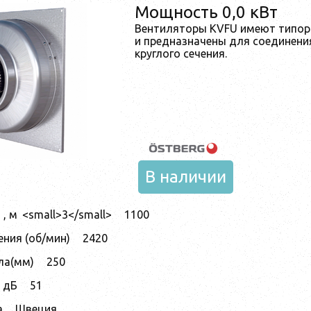
Мощность 0,0 кВт
Вентиляторы KVFU имеют типор
и предназначены для соединени
круглого сечения.
В наличии
, м
<small>3</small>
1100
ния (об/мин)
2420
ла(мм)
250
 дБ
51
а
Швеция