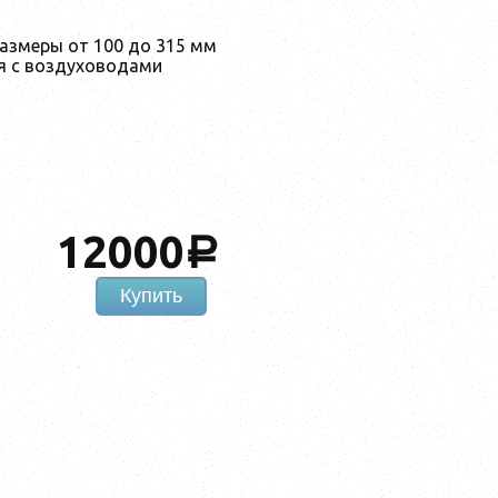
азмеры от 100 до 315 мм
я с воздуховодами
12000
a
Купить