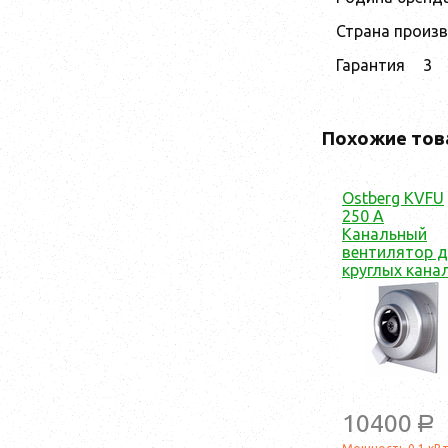
Страна произ
Гарантия
3
Похожие тов
Ostberg KVFU
250 A
Канальный
вентилятор 
круглых кана
10400
a