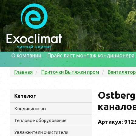
О компании
Прайс лист монтаж кондиционера
Главная
Приточки Вытяжки пром
Вентилято
Ostberg
Каталог
канало
Кондиционеры
Тепловое оборудование
Артикул: 912
Увлажнители очистители