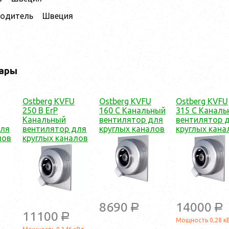
водитель
Швеция
ары
Ostberg KVFU
Ostberg KVFU
Ostberg KVFU
250 B ErP
160 C Канальный
315 C Каналь
Канальный
вентилятор для
вентилятор 
для
вентилятор для
круглых каналов
круглых кана
лов
круглых каналов
8690
14000
a
a
11100
a
Мощность 0,28 к