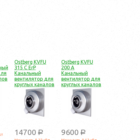
Ostberg KVFU
Ostberg KVFU
ный
315 C ErP
200 A
для
Канальный
Канальный
лов
вентилятор для
вентилятор для
круглых каналов
круглых каналов
14700
9600
a
a
Вт