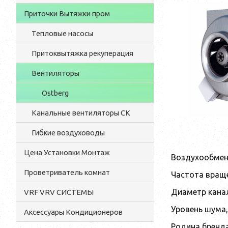
Приточки Вытяжки пром
Тепловые насосы
Притоквытяжка рекуперация
Вентиляторы
Ostberg
Канальные вентиляторы CK
Гибкие воздуховоды
Цена Установки Монтаж
Воздухообмен 
Проветриватель комнат
Частота враще
Диаметр кана
VRF VRV СИСТЕМЫ
Уровень шума,
Аксессуары Кондиционеров
Родина бренд