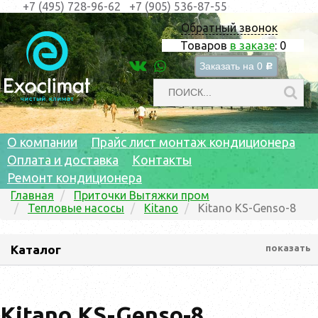
+7 (495) 728-96-62
+7 (905) 536-87-55
Обратный звонок
Товаров
в заказе
:
0
Заказать на
0
c
О компании
Прайс лист монтаж кондиционера
Оплата и доставка
Контакты
Ремонт кондиционера
Главная
Приточки Вытяжки пром
Тепловые насосы
Kitano
Kitano KS-Genso-8
Каталог
показать
Kitano KS-Genso-8