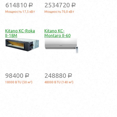
614810
2534720
a
a
Мощность 17,5 кВт
Мощность 70,0 кВт
Kitano KC-Roka
Kitano KC-
II-18M
Montaro II-60
98400
248880
a
a
18000 BTU (50 м²)
48000 BTU (140 м²)