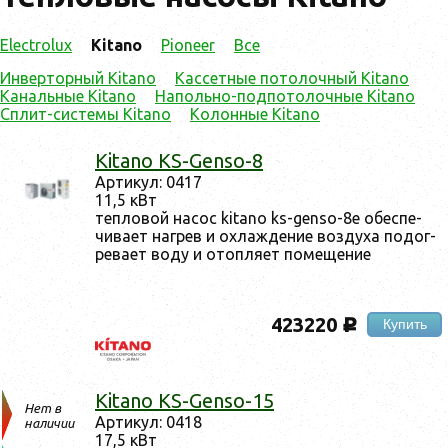
Electrolux
Kitano
Pioneer
Все
Инверторный Kitano
Кассетные потолочный Kitano
Канальные Kitano
Напольно-подпотолочные Kitano
Сплит-системы Kitano
Колонные Kitano
Kitano KS-Genso-8
Ар­ти­кул: 0417
11,5 кВт
теп­ло­вой на­сос kitano ks-genso-8e обес­пе­
чива­ет наг­рев и ох­лажде­ние воз­ду­ха по­дог­
ре­ва­ет во­ду и отоп­ля­ет по­меще­ние
423220
Купить
c
Kitano KS-Genso-15
Нет в
Ар­ти­кул: 0418
наличии
17,5 кВт