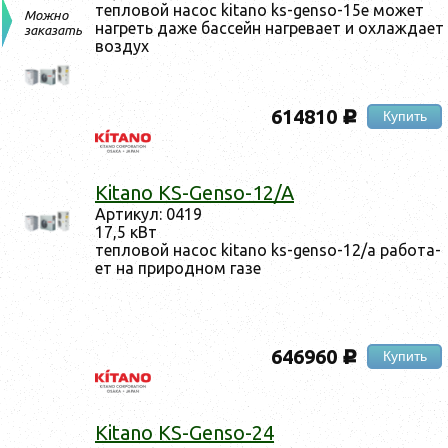
теп­ло­вой на­сос kitano ks-genso-15e мо­жет
Можно
наг­реть да­же бас­сейн наг­ре­ва­ет и ох­лажда­ет
заказать
воз­дух
614810
Купить
c
Kitano KS-Genso-12/A
Ар­ти­кул: 0419
17,5 кВт
теп­ло­вой на­сос kitano ks-genso-12/a ра­бота­
ет на при­род­ном га­зе
646960
Купить
c
Kitano KS-Genso-24