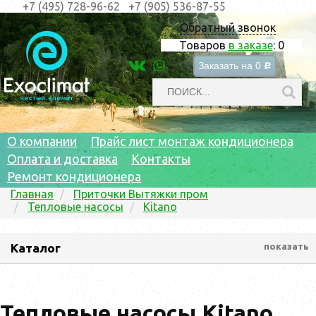
+7 (495) 728-96-62
+7 (905) 536-87-55
Обратный звонок
Товаров
в заказе
:
0
Заказать на
0
c
О компании
Прайс лист монтаж кондиционера
Оплата и доставка
Контакты
Ремонт кондиционера
Главная
Приточки Вытяжки пром
Тепловые насосы
Kitano
Каталог
показать
Тепловые насосы Kitano