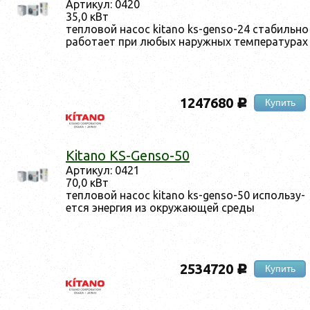
Ар­ти­кул: 0420
35,0 кВт
теп­ло­вой на­сос kitano ks-genso-24 ста­биль­но
ра­бота­ет при лю­бых на­руж­ных тем­пе­рату­рах
1247680
Купить
c
Kitano KS-Genso-50
Ар­ти­кул: 0421
70,0 кВт
теп­ло­вой на­сос kitano ks-genso-50 ис­поль­зу­
ет­ся энер­гия из ок­ру­жа­ющей сре­ды
2534720
Купить
c