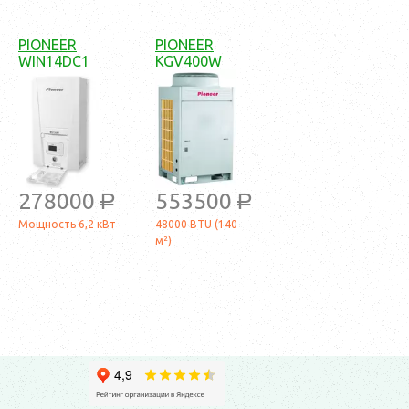
PIONEER
PIONEER
WIN14DC1
KGV400W
278000
553500
a
a
Мощность 6,2 кВт
48000 BTU (140
м²)