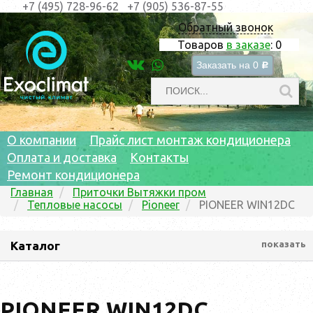
+7 (495) 728-96-62
+7 (905) 536-87-55
Обратный звонок
Товаров
в заказе
:
0
Заказать на
0
c
О компании
Прайс лист монтаж кондиционера
Оплата и доставка
Контакты
Ремонт кондиционера
Главная
Приточки Вытяжки пром
Тепловые насосы
Pioneer
PIONEER WIN12DC
Каталог
показать
PIONEER WIN12DC