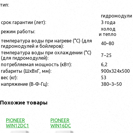
тип:
гидромодули
срок гарантии (лет):
3 года
холод
режим работы:
и тепло
температура воды при нагреве (°С) (для
40–80
гидромодулей и бойлеров):
температура воды при охлаждении (°С)
7~25
(для гидромодулей):
потребляемая мощность (кВт):
6,2
габариты (ШхВхГ, мм):
900x324x500
вес (кг):
53
напряжение (В‑Ф-Гц):
380–3–50
Похожие товары
PIONEER
PIONEER
WIN12DC1
WIN16DC