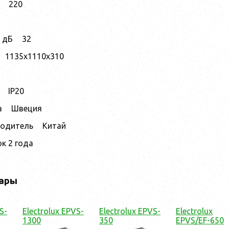
220
 дБ
32
1135х1110х310
IP20
а
Швеция
водитель
Китай
к 2 года
ары
S-
Electrolux EPVS-
Electrolux EPVS-
Electrolux
1300
350
EPVS/EF-650