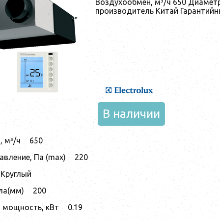
Воздухообмен, м³/ч 650 Диаметр
производитель Китай Гарантийны
В наличии
 м³/ч
650
авление, Па (max)
220
Круглый
ла(мм)
200
 мощность, кВт
0.19