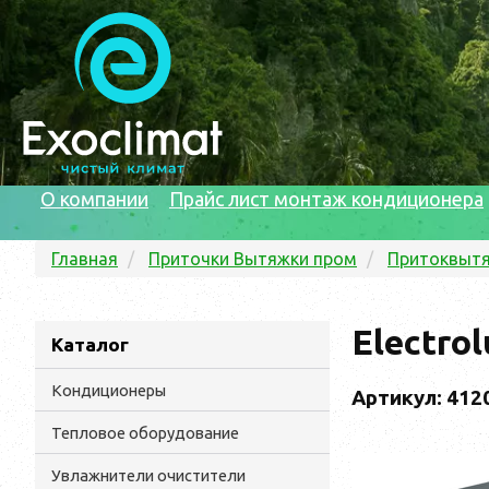
О компании
Прайс лист монтаж кондиционера
Главная
Приточки Вытяжки пром
Притоквытя
Electro
Каталог
Кондиционеры
Артикул: 412
Тепловое оборудование
Увлажнители очистители