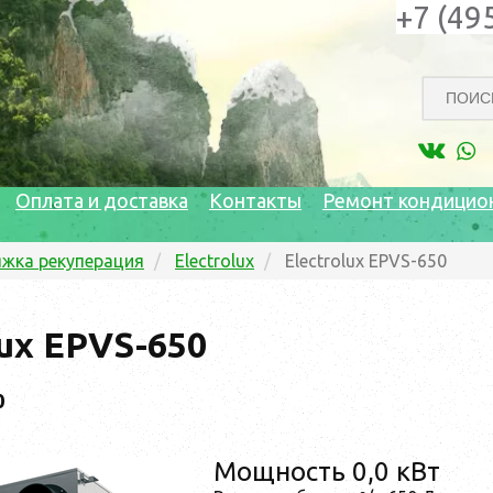
+7 (49
Оплата и доставка
Контакты
Ремонт кондицио
жка рекуперация
Electrolux
Electrolux EPVS-650
lux EPVS-650
0
Мощность 0,0 кВт