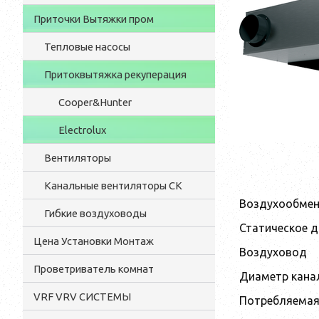
Приточки Вытяжки пром
Тепловые насосы
Притоквытяжка рекуперация
Cooper&Hunter
Electrolux
Вентиляторы
Канальные вентиляторы CK
Воздухообмен,
Гибкие воздуховоды
Статическое д
Цена Установки Монтаж
Воздуховод
Проветриватель комнат
Диаметр кана
VRF VRV СИСТЕМЫ
Потребляемая