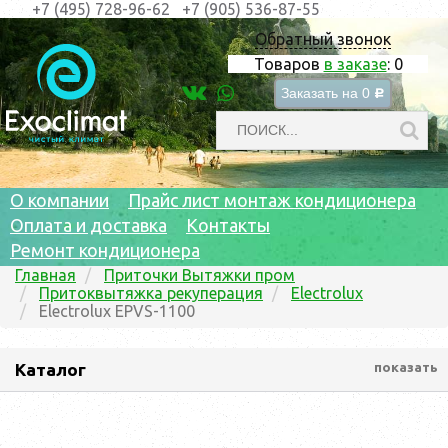
+7 (495) 728-96-62
+7 (905) 536-87-55
Обратный звонок
Товаров
в заказе
:
0
Заказать на
0
c
О компании
Прайс лист монтаж кондиционера
Оплата и доставка
Контакты
Ремонт кондиционера
Главная
Приточки Вытяжки пром
Притоквытяжка рекуперация
Electrolux
Electrolux EPVS-1100
Каталог
показать