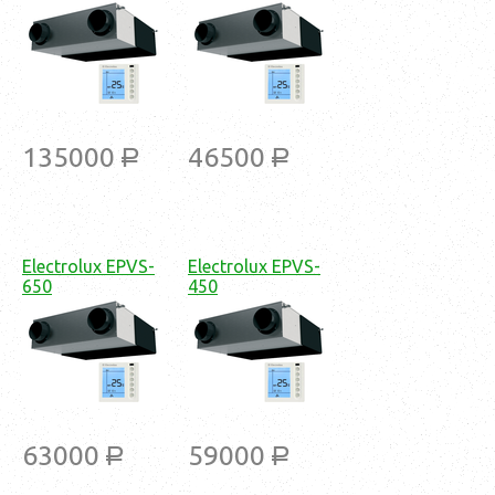
135000
46500
a
a
Electrolux EPVS-
Electrolux EPVS-
650
450
63000
59000
a
a