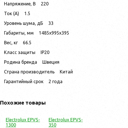
Напряжение, В
220
Ток (А)
1.5
Уровень шума, дБ
33
Габариты, мм
1485х995х395
Вес, кг
66.5
Класс защиты
IP20
Родина бренда
Швеция
Страна производитель
Китай
Гарантийный срок
2 года
Похожие товары
Electrolux EPVS-
Electrolux EPVS-
1300
350