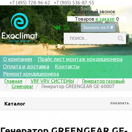
+7 (495) 728-96-62
+7 (905) 536-87-55
Обратный звонок
Товаров
в заказе
:
0
Заказать на
0
c
О компании
Прайс лист монтаж кондиционера
Оплата и доставка
Контакты
Ремонт кондиционера
Главная
VRF VRV СИСТЕМЫ
Генератор газовый
Greengear
Генератор GREENGEAR GE-6000T
Каталог
показать
Генератор GREENGEAR GE-