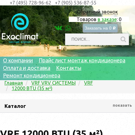
+7 (495) 728-96-62
+7 (905) 536-87-55
Обратный звонок
Товаров
в заказе
:
0
Заказать на
0
c
О компании
Прайс лист монтаж кондиционера
Оплата и доставка
Контакты
Ремонт кондиционера
Главная
VRF VRV СИСТЕМЫ
VRF
12000 BTU (35 м²)
Каталог
показать
VRF 12000 BTU (35 м²)