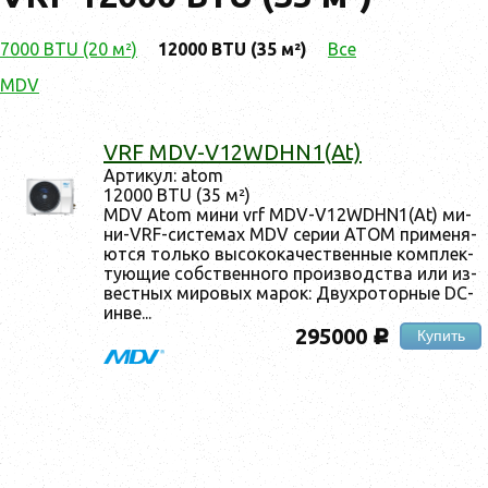
7000 BTU (20 м²)
12000 BTU (35 м²)
Все
MDV
VRF MDV-V12WDHN1(At)
Ар­ти­кул: atom
12000 BTU (35 м²)
MDV Atom ми­ни vrf MDV-V12WDHN1(At) ми­
ни-VRF-сис­те­мах MDV се­рии ATOM при­меня­
ют­ся толь­ко вы­соко­качес­твен­ные ком­плек­
ту­ющие собс­твен­но­го про­из­водс­тва или из­
вес­тных ми­ровых ма­рок: Двух­ро­тор­ные DC-
ин­ве...
295000
Купить
c