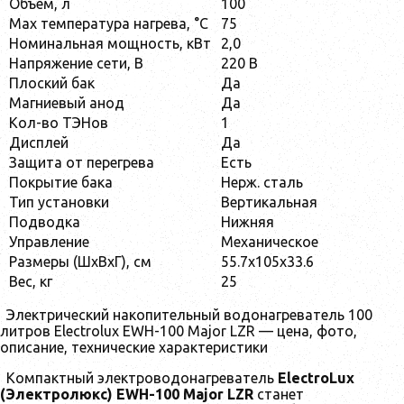
Объем, л
100
Max температура нагрева, °С
75
Номинальная мощность, кВт
2,0
Напряжение сети, В
220 В
Плоский бак
Да
Магниевый анод
Да
Кол-во ТЭНов
1
Дисплей
Да
Защита от перегрева
Есть
Покрытие бака
Нерж. сталь
Тип установки
Вертикальная
Подводка
Нижняя
Управление
Механическое
Размеры (ШхВхГ), см
55.7x105x33.6
Вес, кг
25
Электрический накопительный водонагреватель 100
литров Electrolux EWH-100 Major LZR — цена, фото,
описание, технические характеристики
Компактный электроводонагреватель
ElectroLux
(Электролюкс)
EWH-100
Major
LZR
станет