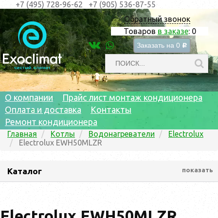
+7 (495) 728-96-62
+7 (905) 536-87-55
Обратный звонок
Товаров
в заказе
:
0
Заказать на
0
c
О компании
Прайс лист монтаж кондиционера
Оплата и доставка
Контакты
Ремонт кондиционера
Главная
Котлы
Водонагреватели
Electrolux
Electrolux EWH50MLZR
Каталог
показать
Electrolux EWH50MLZR