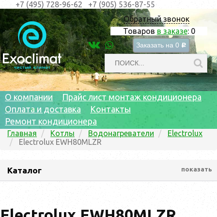
+7 (495) 728-96-62
+7 (905) 536-87-55
Обратный звонок
Товаров
в заказе
:
0
Заказать на
0
c
О компании
Прайс лист монтаж кондиционера
Оплата и доставка
Контакты
Ремонт кондиционера
Главная
Котлы
Водонагреватели
Electrolux
Electrolux EWH80MLZR
Каталог
показать
Electrolux EWH80MLZR