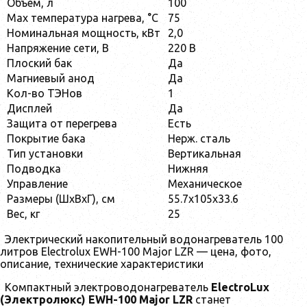
Объем, л
100
Max температура нагрева, °С
75
Номинальная мощность, кВт
2,0
Напряжение сети, В
220 В
Плоский бак
Да
Магниевый анод
Да
Кол-во ТЭНов
1
Дисплей
Да
Защита от перегрева
Есть
Покрытие бака
Нерж. сталь
Тип установки
Вертикальная
Подводка
Нижняя
Управление
Механическое
Размеры (ШхВхГ), см
55.7x105x33.6
Вес, кг
25
Электрический накопительный водонагреватель 100
литров Electrolux EWH-100 Major LZR — цена, фото,
описание, технические характеристики
Компактный электроводонагреватель
ElectroLux
(Электролюкс)
EWH-100
Major
LZR
станет