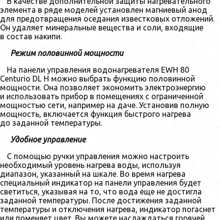
В качестве дополнительной защиты нагревательного
элемента в ряде моделей установлен магниевый анод
для предотвращения оседания известковых отложений.
Он удаляет минеральные вещества и соли, входящие
в состав накипи.
Режим половинной мощности
На панели управления водонагревателя EWH 80
Centurio DL H можно выбрать функцию половинной
мощности. Она позволяет экономить электроэнергию
и использовать прибор в помещениях с ограниченной
мощностью сети, например на даче. Установив полную
мощность, включается функция быстрого нагрева
до заданной температуры.
Удобное управление
С помощью ручки управления можно настроить
необходимый уровень нагрева воды, используя
диапазон, указанный на шкале. Во время нагрева
специальный индикатор на панели управления будет
светиться, указывая на то, что вода еще не достигла
заданной температуры. После достижения заданной
температуры и отключения нагрева, индикатор погаснет
или поменяет цвет. Вы можете наслаждаться горячей