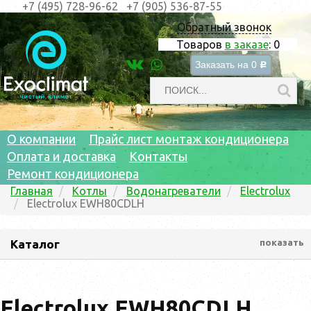
+7 (495) 728-96-62
+7 (905) 536-87-55
Обратный звонок
Товаров
в заказе
:
0
Заказать на
0
c
О компании
Прайс лист монтаж кондиционера
Оплата и доставка
Контакты
Ремонт кондиционера
Главная
Котлы
Водонагреватели
Electrolux
Electrolux EWH80CDLH
Каталог
показать
Electrolux EWH80CDLH