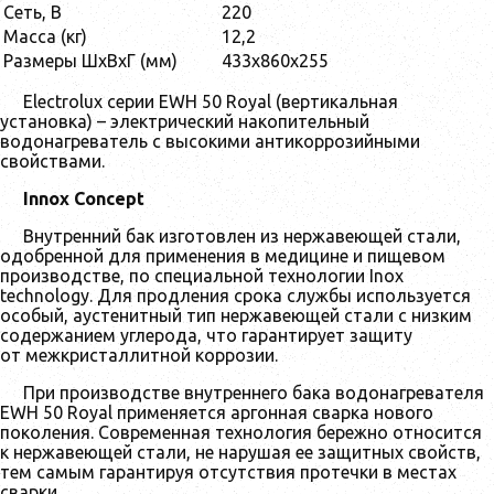
Сеть, В
220
Масса (кг)
12,2
Размеры ШхВхГ (мм)
433x860x255
Electrolux серии EWH 50 Royal (вертикальная
установка) – электрический накопительный
водонагреватель с высокими антикоррозийными
свойствами.
Innox Concept
Внутренний бак изготовлен из нержавеющей стали,
одобренной для применения в медицине и пищевом
производстве, по специальной технологии Inox
technology. Для продления срока службы используется
особый, аустенитный тип нержавеющей стали с низким
содержанием углерода, что гарантирует защиту
от межкристаллитной коррозии.
При производстве внутреннего бака водонагревателя
EWH 50 Royal применяется аргонная сварка нового
поколения. Современная технология бережно относится
к нержавеющей стали, не нарушая ее защитных свойств,
тем самым гарантируя отсутствия протечки в местах
сварки.