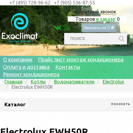
+7 (495) 728-96-62
+7 (905) 536-87-55
Обратный звонок
Товаров
в заказе
:
0
Заказать на
0
c
О компании
Прайс лист монтаж кондиционера
Оплата и доставка
Контакты
Ремонт кондиционера
Главная
Котлы
Водонагреватели
Electrolux
Electrolux EWH50R
Каталог
показать
Electrolux EWH50R