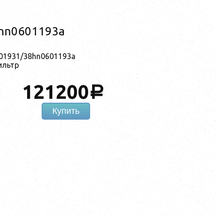
hn0601193a
001931/38hn0601193a
ильтр
121200
a
Купить