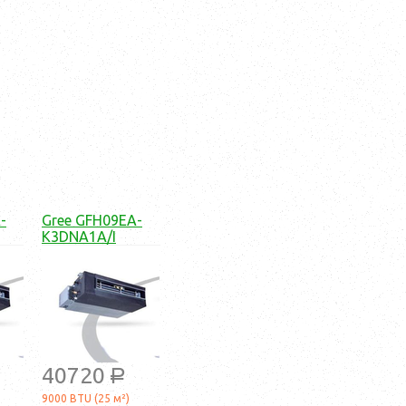
-
Gree GFH09EA-
K3DNA1A/I
40720
a
9000 BTU (25 м²)