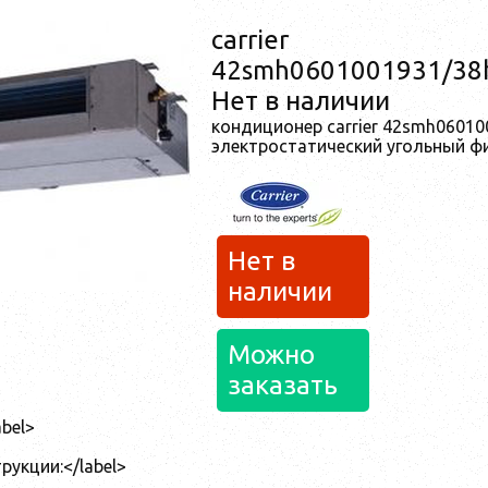
carrier
42smh0601001931/38
Нет в наличии
кондиционер carrier 42smh0601
электростатический угольный ф
Нет в
наличии
Можно
заказать
abel>
рукции:</label>