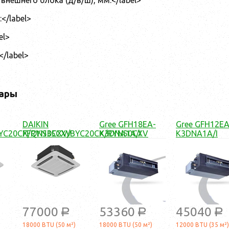
</label>
el>
</label>
ары
DAIKIN
Gree GFH18EA-
Gree GFH12EA
YC20CX/RYN35CXV
FFQN50CXV/BYC20CX/RYN50CXV
K3DNA1A/I
K3DNA1A/I
77000
53360
45040
a
a
a
18000 BTU (50 м²)
18000 BTU (50 м²)
12000 BTU (35 м²)