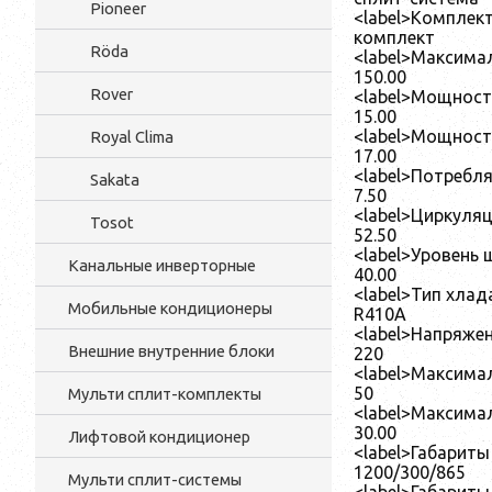
Pioneer
<label>Комплект
комплект
Röda
<label>Максимал
150.00
Rover
<label>Мощность
15.00
<label>Мощность
Royal Clima
17.00
<label>Потребля
Sakata
7.50
<label>Циркуляци
Tosot
52.50
<label>Уровень ш
Канальные инверторные
40.00
<label>Тип хлада
Мобильные кондиционеры
R410A
<label>Напряжени
Внешние внутренние блоки
220
<label>Максимал
50
Мульти cплит-комплекты
<label>Максимал
30.00
Лифтовой кондиционер
<label>Габариты 
1200/300/865
Мульти сплит-системы
<label>Габариты