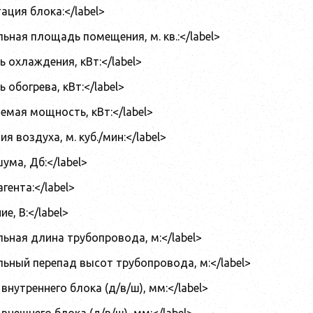
ация блока:</label>
ьная площадь помещения, м. кв.:</label>
 охлаждения, кВт:</label>
 обогрева, кВт:</label>
емая мощность, кВт:</label>
я воздуха, м. куб./мин:</label>
ума, Дб:</label>
гента:</label>
е, В:</label>
ьная длина трубопровода, м:</label>
ьный перепад высот трубопровода, м:</label>
внутреннего блока (д/в/ш), мм:</label>
 внешнего блока (д/в/ш), мм:</label>