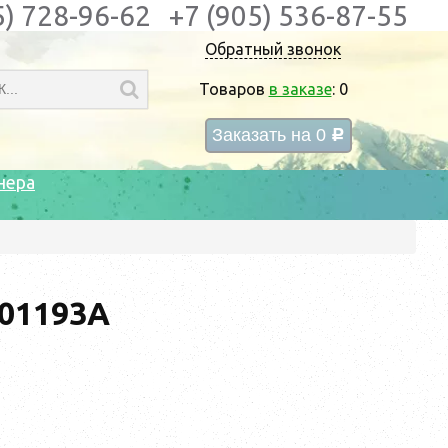
5) 728-96-62
+7 (905) 536-87-55
Обратный звонок
Товаров
в заказе
:
0
Заказать на
0
c
нера
01193A