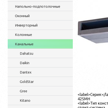
Напольно-подпотолочные
Оконный
Инверторный
Колонные
Канальные
Dahatsu
Daikin
Dantex
GoldStar
Gree
<label>Серия:</l
42SMH
Kitano
<label>Тип конст
сплит-система