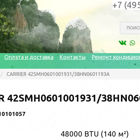
+7 (49
Оплата и доставка
Контакты
Ремонт кондицио
CARRIER 42SMH0601001931/38HN0601193A
R 42SMH0601001931/38HN06
10101057
48000 BTU (140 м²)