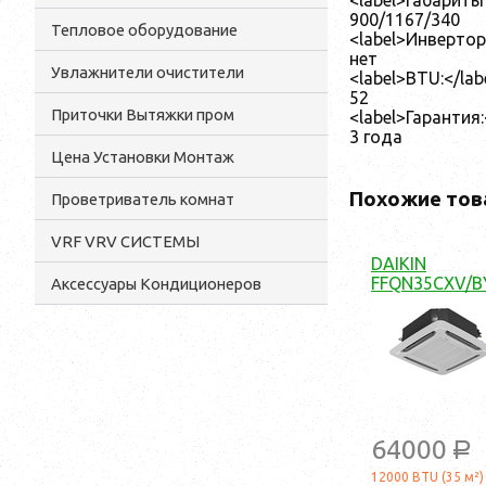
900/1167/340
Тепловое оборудование
<label>Инвертор:
нет
Увлажнители очистители
<label>BTU:</lab
52
Приточки Вытяжки пром
<label>Гарантия:
3 года
Цена Установки Монтаж
Похожие тов
Проветриватель комнат
VRF VRV СИСТЕМЫ
DAIKIN
FFQN35CXV/B
Аксессуары Кондиционеров
64000
a
12000 BTU (35 м²)