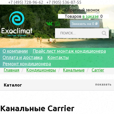
+7 (495) 728-96-62
+7 (905) 536-87-55
Обратный звонок
Товаров
в заказе
:
0
Заказать на
0
c
О компании
Прайс лист монтаж кондиционера
Оплата и доставка
Контакты
Ремонт кондиционера
Главная
Кондиционеры
Канальные
Carrier
Каталог
показать
Канальные Carrier