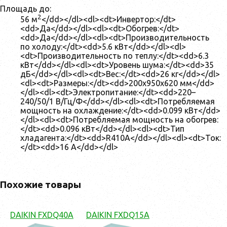
Площадь до:
2
56 м
</dd></dl><dl><dt>Инвертор:</dt>
<dd>Да</dd></dl><dl><dt>Обогрев:</dt>
<dd>Да</dd></dl><dl><dt>Производительность
по холоду:</dt><dd>5.6 кВт</dd></dl><dl>
<dt>Производительность по теплу:</dt><dd>6.3
кВт</dd></dl><dl><dt>Уровень шума:</dt><dd>35
дБ</dd></dl><dl><dt>Вес:</dt><dd>26 кг</dd></dl>
<dl><dt>Размеры:</dt><dd>200x950x620 мм</dd>
</dl><dl><dt>Электропитание:</dt><dd>220–
240/50/1 В/Гц/Ф</dd></dl><dl><dt>Потребляемая
мощность на охлаждение:</dt><dd>0.099 кВт</dd>
</dl><dl><dt>Потребляемая мощность на обогрев:
</dt><dd>0.096 кВт</dd></dl><dl><dt>Тип
хладагента:</dt><dd>R410A</dd></dl><dl><dt>Ток:
</dt><dd>16 А</dd></dl>
Похожие товары
DAIKIN FXDQ40A
DAIKIN FXDQ15A