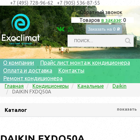
+7 (495) 728-96-62
+7 (905) 536-87-55
Обратный звонок
Товаров
в заказе
:
0
Заказать на
0
c
О компании
Прайс лист монтаж кондиционера
Оплата и доставка
Контакты
Ремонт кондиционера
Главная
Кондиционеры
Канальные
Daikin
DAIKIN FXDQ50A
Каталог
показать
DAIKIN FXDQ50A