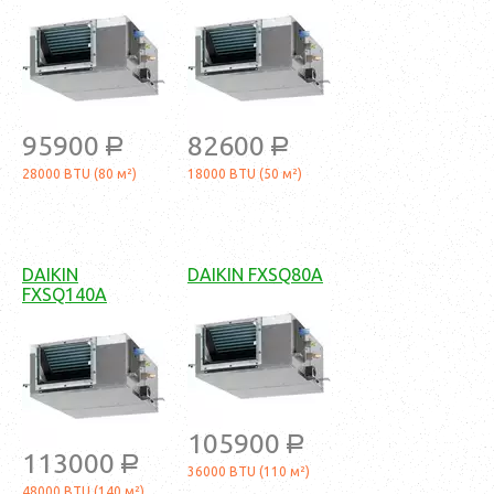
95900
82600
a
a
28000 BTU (80 м²)
18000 BTU (50 м²)
DAIKIN
DAIKIN FXSQ80A
FXSQ140A
105900
a
113000
a
36000 BTU (110 м²)
48000 BTU (140 м²)