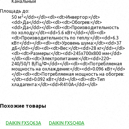
Канальный
Площадь до:
2
50 м
</dd></dl><dl><dt>Инвертор:</dt>
<dd>Да</dd></dl><dl><dt>Обогрев:</dt>
<dd>Да</dd></dl><dl><dt>Производительность
по холоду:</dt><dd>5.6 кВт</dd></dl><dl>
<dt>Производительность по теплу:</dt><dd>6.3
кВт</dd></dl><dl><dt>Уровень шума:</dt><dd>37
дБ</dd></dl><dl><dt>Вес:</dt><dd>28 кг</dd></dl>
<dl><dt>Размеры:</dt><dd>245x700x800 мм</dd>
</dl><dl><dt>Электропитание:</dt><dd>220–
240/50/1 В/Гц/Ф</dd></dl><dl><dt>Потребляемая
мощность на охлаждение:</dt><dd>0.096 кВт</dd>
</dl><dl><dt>Потребляемая мощность на обогрев:
</dt><dd>0.092 кВт</dd></dl><dl><dt>Тип
хладагента:</dt><dd>R410A</dd></dl>
Похожие товары
DAIKIN FXSQ63A
DAIKIN FXSQ40A