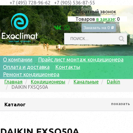
+7 (495) 728-96-62
+7 (905) 536-87-55
Обратный звонок
Товаров
в заказе
:
0
Заказать на
0
c
О компании
Прайс лист монтаж кондиционера
Оплата и доставка
Контакты
Ремонт кондиционера
Главная
Кондиционеры
Канальные
Daikin
DAIKIN FXSQ50A
Каталог
показать
DAIKIN FXSQ50A