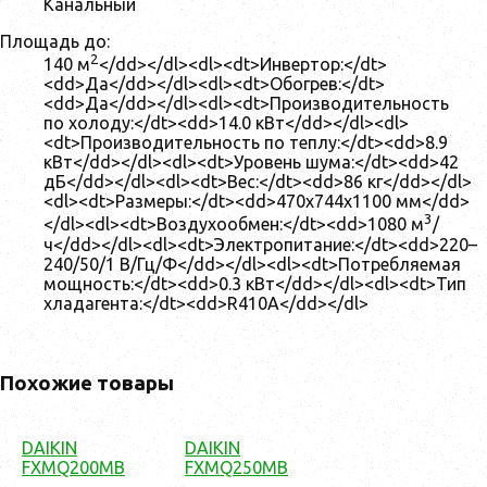
Канальный
Площадь до:
2
140 м
</dd></dl><dl><dt>Инвертор:</dt>
<dd>Да</dd></dl><dl><dt>Обогрев:</dt>
<dd>Да</dd></dl><dl><dt>Производительность
по холоду:</dt><dd>14.0 кВт</dd></dl><dl>
<dt>Производительность по теплу:</dt><dd>8.9
кВт</dd></dl><dl><dt>Уровень шума:</dt><dd>42
дБ</dd></dl><dl><dt>Вес:</dt><dd>86 кг</dd></dl>
<dl><dt>Размеры:</dt><dd>470x744x1100 мм</dd>
3
</dl><dl><dt>Воздухообмен:</dt><dd>1080 м
/
ч</dd></dl><dl><dt>Электропитание:</dt><dd>220–
240/50/1 В/Гц/Ф</dd></dl><dl><dt>Потребляемая
мощность:</dt><dd>0.3 кВт</dd></dl><dl><dt>Тип
хладагента:</dt><dd>R410A</dd></dl>
Похожие товары
DAIKIN
DAIKIN
FXMQ200MB
FXMQ250MB