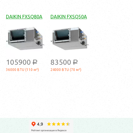
DAIKIN FXSQ80A
DAIKIN FXSQ50A
105900
83500
a
a
36000 BTU (110 м²)
24000 BTU (70 м²)