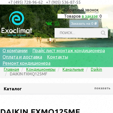
+7 (495) 728-96-62
+7 (905) 536-87-55
Обратный звонок
Товаров
в заказе
:
0
Заказать на
0
c
О компании
Прайс лист монтаж кондиционера
Оплата и доставка
Контакты
Ремонт кондиционера
Главная
Кондиционеры
Канальные
Daikin
DAIKIN FXMQ125MF
Каталог
показать
DAIKIN FXMQ125MF