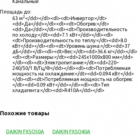
Канальный
Площадь до:
2
63 м
</dd></dl><dl><dt>Инвертор:</dt>
<dd>Да</dd></dl><dl><dt>Обогрев:</dt>
<dd>Да</dd></dl><dl><dt>Производительность
по холоду:</dt><dd>7.1 кВт</dd></dl><dl>
<dt>Производительность по теплу:</dt><dd>8.0
кВт</dd></dl><dl><dt>Уровень шума:</dt><dd>37
дБ</dd></dl><dl><dt>Вес:</dt><dd>36.6 кг</dd></dl>
<dl><dt>Размеры:</dt><dd>245x1000x800 мм</dd>
</dl><dl><dt>Электропитание:</dt><dd>220–
240/50/1 В/Гц/Ф</dd></dl><dl><dt>Потребляемая
мощность на охлаждение:</dt><dd>0.094 кВт</dd>
</dl><dl><dt>Потребляемая мощность на обогрев:
</dt><dd>0.09 кВт</dd></dl><dl><dt>Тип
хладагента:</dt><dd>R410A</dd></dl>
Похожие товары
DAIKIN FXSQ50A
DAIKIN FXSQ40A