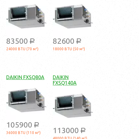
83500
82600
a
a
24000 BTU (70 м²)
18000 BTU (50 м²)
DAIKIN FXSQ80A
DAIKIN
FXSQ140A
105900
a
113000
a
36000 BTU (110 м²)
48000 BTU (140 м²)