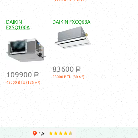
DAIKIN
DAIKIN FXCQ63A
FXSQ100A
83600
a
109900
a
28000 BTU (80 м²)
42000 BTU (125 м²)