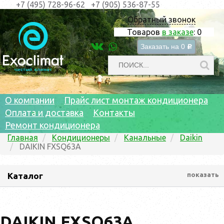
+7 (495) 728-96-62
+7 (905) 536-87-55
Обратный звонок
Товаров
в заказе
:
0
Заказать на
0
c
О компании
Прайс лист монтаж кондиционера
Оплата и доставка
Контакты
Ремонт кондиционера
Главная
Кондиционеры
Канальные
Daikin
DAIKIN FXSQ63A
Каталог
показать
DAIKIN FXSQ63A