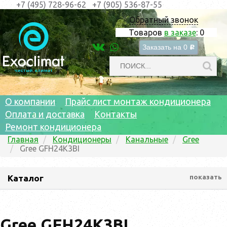
+7 (495) 728-96-62
+7 (905) 536-87-55
Обратный звонок
Товаров
в заказе
:
0
Заказать на
0
c
О компании
Прайс лист монтаж кондиционера
Оплата и доставка
Контакты
Ремонт кондиционера
Главная
Кондиционеры
Канальные
Gree
Gree GFH24K3BI
Каталог
показать
Gree GFH24K3BI