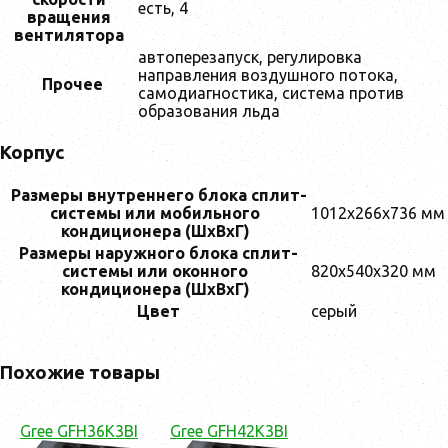
есть, 4
вращения
вентилятора
автоперезапуск, регулировка
направления воздушного потока,
Прочее
самодиагностика, система против
образования льда
Корпус
Размеры внутреннего блока сплит-
системы или мобильного
1012x266x736 мм
кондиционера (ШxВxГ)
Размеры наружного блока сплит-
системы или оконного
820x540x320 мм
кондиционера (ШxВxГ)
Цвет
серый
Похожие товары
Gree GFH36K3BI
Gree GFH42K3BI