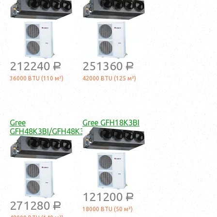
212240
251360
a
a
36000 BTU (110 м²)
42000 BTU (125 м²)
Gree
Gree GFH18K3BI
GFH48K3BI/GFH48K3B1I
121200
a
271280
a
18000 BTU (50 м²)