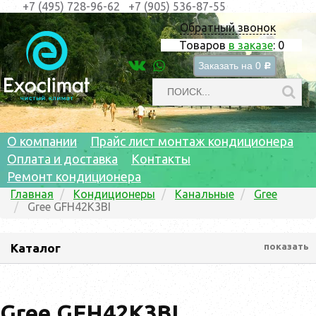
+7 (495) 728-96-62
+7 (905) 536-87-55
Обратный звонок
Товаров
в заказе
:
0
Заказать на
0
c
О компании
Прайс лист монтаж кондиционера
Оплата и доставка
Контакты
Ремонт кондиционера
Главная
Кондиционеры
Канальные
Gree
Gree GFH42K3BI
Каталог
показать
Gree GFH42K3BI