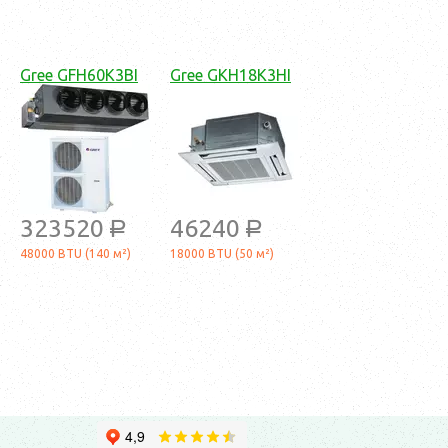
Gree GFH60K3BI
Gree GKH18K3HI
323520
46240
a
a
48000 BTU (140 м²)
18000 BTU (50 м²)