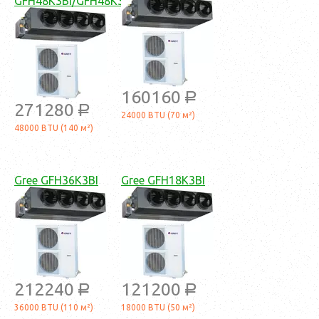
GFH48K3BI/GFH48K3B1I
160160
a
271280
a
24000 BTU (70 м²)
48000 BTU (140 м²)
Gree GFH36K3BI
Gree GFH18K3BI
212240
121200
a
a
36000 BTU (110 м²)
18000 BTU (50 м²)