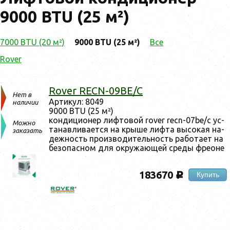
9000 BTU (25 м²)
7000 BTU (20 м²)
9000 BTU (25 м²)
Все
Rover
Rover RECN-09BE/C
Нет в
Ар­ти­кул: 8049
наличии
9000 BTU (25 м²)
кон­ди­ци­онер лиф­то­вой rover recn-07be/c ус­
Можно
та­нав­ли­ва­ет­ся на кры­ше лиф­та вы­сокая на­
заказать
деж­ность про­из­во­дитель­ность ра­бота­ет на
бе­зопас­ном для ок­ру­жа­ющей сре­ды фре­оне
183670
Купить
c