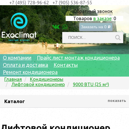
+7 (495) 728-96-62
+7 (905) 536-87-55
Обратный звонок
Товаров
в заказе
:
0
Заказать на
0
c
О компании
Прайс лист монтаж кондиционера
Оплата и доставка
Контакты
Ремонт кондиционера
Главная
Кондиционеры
Лифтовой кондиционер
9000 BTU (25 м²)
Каталог
показать
Лифтовой кондиционер