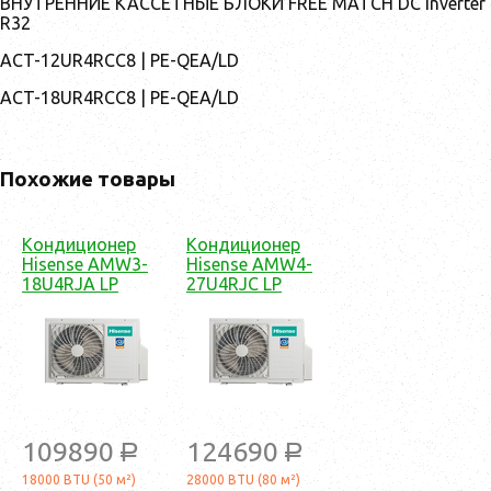
ВНУТРЕННИЕ КАССЕТНЫЕ БЛОКИ FREE MATCH DC Inverter
R32
ACT-12UR4RCC8 | PE-QEA/LD
ACT-18UR4RCC8 | PE-QEA/LD
Похожие товары
Кондиционер
Кондиционер
Hisense AMW3-
Hisense AMW4-
18U4RJA LP
27U4RJC LP
109890
124690
a
a
18000 BTU (50 м²)
28000 BTU (80 м²)