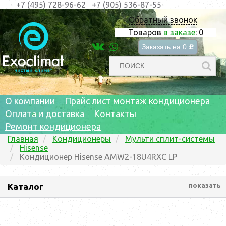
+7 (495) 728-96-62
+7 (905) 536-87-55
Обратный звонок
Товаров
в заказе
:
0
Заказать на
0
c
О компании
Прайс лист монтаж кондиционера
Оплата и доставка
Контакты
Ремонт кондиционера
Главная
Кондиционеры
Мульти сплит-системы
Hisense
Кондиционер Hisense AMW2-18U4RXC LP
Каталог
показать