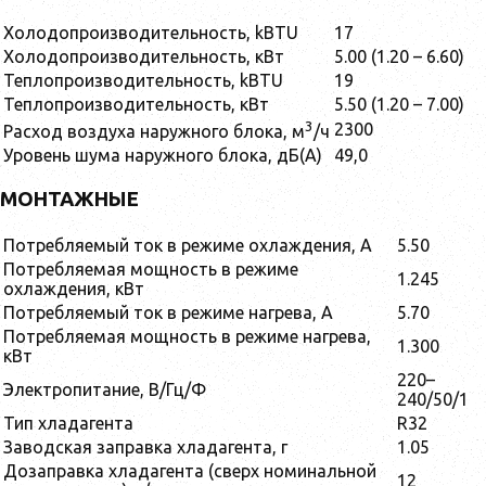
Холодопроизводительность, kBTU
17
Холодопроизводительность, кВт
5.00 (1.20 – 6.60)
Теплопроизводительность, kBTU
19
Теплопроизводительность, кВт
5.50 (1.20 – 7.00)
3
2300
Расход воздуха наружного блока, м
/ч
Уровень шума наружного блока, дБ(А)
49,0
МОНТАЖНЫЕ
Потребляемый ток в режиме охлаждения, А
5.50
Потребляемая мощность в режиме
1.245
охлаждения, кВт
Потребляемый ток в режиме нагрева, А
5.70
Потребляемая мощность в режиме нагрева,
1.300
кВт
220–
Электропитание, В/Гц/Ф
240/50/1
Тип хладагента
R32
Заводская заправка хладагента, г
1.05
Дозаправка хладагента (сверх номинальной
12