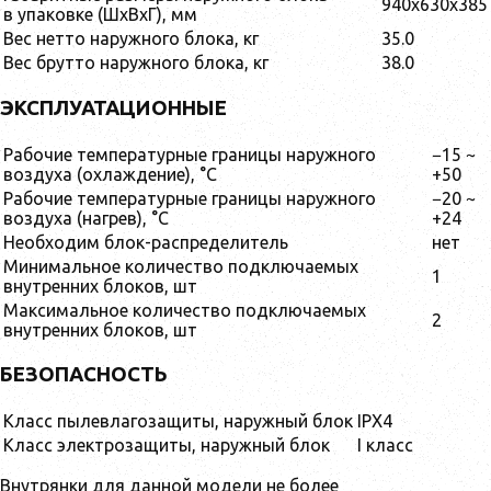
940x630x385
в упаковке (ШxВxГ), мм
Вес нетто наружного блока, кг
35.0
Вес брутто наружного блока, кг
38.0
ЭКСПЛУАТАЦИОННЫЕ
Рабочие температурные границы наружного
−15 ~
воздуха (охлаждение), °C
+50
Рабочие температурные границы наружного
−20 ~
воздуха (нагрев), °C
+24
Необходим блок-раcпределитель
нет
Минимальное количество подключаемых
1
внутренних блоков, шт
Максимальное количество подключаемых
2
внутренних блоков, шт
БЕЗОПАСНОСТЬ
Класс пылевлагозащиты, наружный блок
IPX4
Класс электрозащиты, наружный блок
I класс
Внутрянки для данной модели не более