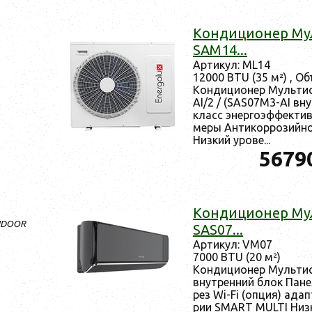
Кон­ди­ци­онер Му
SAM14...
Ар­ти­кул: ML14
12000 BTU (35 м²) , Об
Кон­ди­ци­онер Муль­т
AI/2 / (SAS07M3-AI вну
класс энер­го­эф­фекти
ме­ры Ан­ти­кор­ро­зий­н
Низ­кий уро­ве...
5679
Кон­ди­ци­онер Му
INDOOR
SAS07...
Ар­ти­кул: VM07
7000 BTU (20 м²)
Кон­ди­ци­онер Муль­т
внут­ренний блок Па­нел
рез Wi-Fi (оп­ция) адап
рии SMART MULTI Низ­к