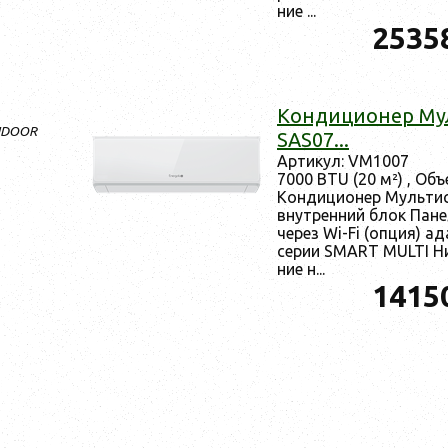
ние ...
2535
Кон­ди­ци­онер Му
INDOOR
SAS07...
Ар­ти­кул: VM1007
7000 BTU (20 м²) , Объ
Кон­ди­ци­онер Муль­т
внут­ренний блок Па­не
че­рез Wi-Fi (оп­ция) а
се­рии SMART MULTI Низ
ние н...
1415