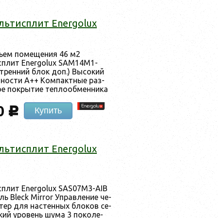
ль­тис­плит Energolux
ъ­ем по­меще­ния 46 м2
ис­плит Energolux SAM14M1-
т­ренний блок доп.) Вы­сокий
в­ности А++ Ком­пак­тные раз­
ое пок­ры­тие теп­ло­об­менни­ка
0
c
Купить
ль­тис­плит Energolux
ис­плит Energolux SAS07M3-AIB
ь Bleck Mirror Уп­равле­ние че­
­тер для нас­тенных бло­ков се­
ий уро­вень шу­ма 3 по­коле­