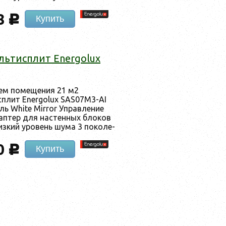
8
c
Купить
ль­тис­плит Energolux
­ем по­меще­ния 21 м2
ис­плит Energolux SAS07M3-AI
ль White Mirror Уп­равле­ние
дап­тер для нас­тенных бло­ков
­кий уро­вень шу­ма 3 по­коле­
0
c
Купить