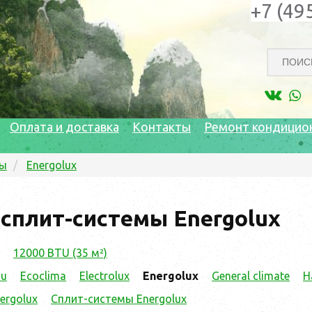
+7 (49
Оплата и доставка
Контакты
Ремонт кондицио
мы
Energolux
сплит-системы Energolux
12000 BTU (35 м²)
su
Ecoclima
Electrolux
Energolux
General climate
H
ergolux
Сплит-системы Energolux