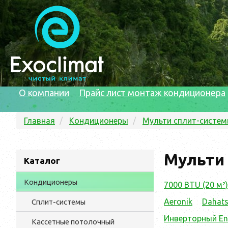
О компании
Прайс лист монтаж кондиционера
Главная
Кондиционеры
Мульти сплит-систе
Мульти 
Каталог
Кондиционеры
7000 BTU (20 м²)
Aeronik
Dahat
Сплит-системы
Инверторный En
Кассетные потолочный