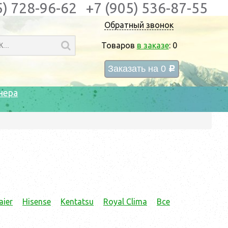
5) 728-96-62
+7 (905) 536-87-55
Обратный звонок
Товаров
в заказе
:
0
Заказать на
0
c
нера
aier
Hisense
Kentatsu
Royal Clima
Все