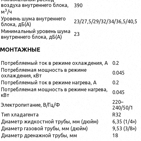
воздуха внутреннего блока,
390
3
м
/ч
Уровень шума внутреннего
23/27,5/29/32/34/36,5/40,5
блока, дБ(А)
Минимальный уровень шума
23
внутреннего блока, дБ(А)
МОНТАЖНЫЕ
Потребляемый ток в режиме охлаждения, А
0.2
Потребляемая мощность в режиме
0.045
охлаждения, кВт
Потребляемый ток в режиме нагрева, А
0.2
Потребляемая мощность в режиме нагрева,
0.045
кВт
220–
Электропитание, В/Гц/Ф
240/50/1
Тип хладагента
R32
Диаметр жидкостной трубы, мм (дюйм)
6,35 (1/4»)
Диаметр газовой трубы, мм (дюйм)
9,53 (3/8»)
Диаметр дренажной трубы, мм
18