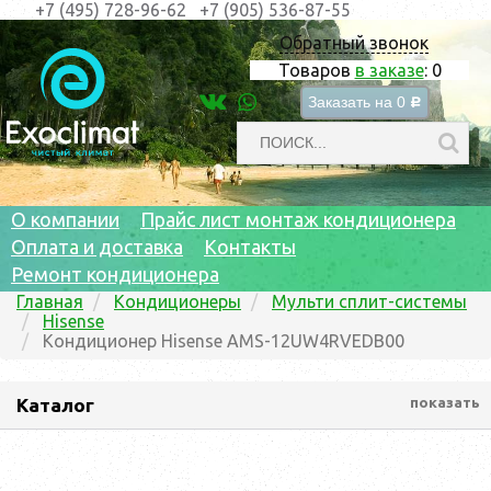
+7 (495) 728-96-62
+7 (905) 536-87-55
Обратный звонок
Товаров
в заказе
:
0
Заказать на
0
c
О компании
Прайс лист монтаж кондиционера
Оплата и доставка
Контакты
Ремонт кондиционера
Главная
Кондиционеры
Мульти сплит-системы
Hisense
Кондиционер Hisense AMS-12UW4RVEDB00
Каталог
показать