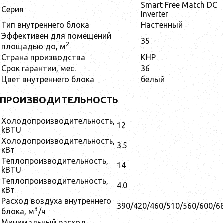
Smart Free Match DC
Серия
Inverter
Тип внутреннего блока
Настенный
Эффективен для помещений
35
2
площадью до, м
Страна производства
КНР
Срок гарантии, мес.
36
Цвет внутреннего блока
белый
ПРОИЗВОДИТЕЛЬНОСТЬ
Холодопроизводительность,
12
kBTU
Холодопроизводительность,
3.5
кВт
Теплопроизводительность,
14
kBTU
Теплопроизводительность,
4.0
кВт
Расход воздуха внутреннего
390/420/460/510/560/600/6
3
блока, м
/ч
Минимальный расход