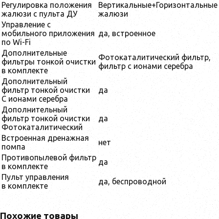
Регулировка положения
Вертикальные+Горизонтальные
жалюзи с пульта ДУ
жалюзи
Управление c
мобильного приложения
да, встроенное
по Wi-Fi
Дополнительные
Фотокаталитический фильтр,
фильтры тонкой очистки
фильтр с ионами серебра
в комплекте
Дополнительный
фильтр тонкой очистки
да
С ионами серебра
Дополнительный
фильтр тонкой очистки
да
Фотокаталитический
Встроенная дренажная
нет
помпа
Противопылевой фильтр
да
в комплекте
Пульт управления
да, беспроводной
в комплекте
Похожие товары