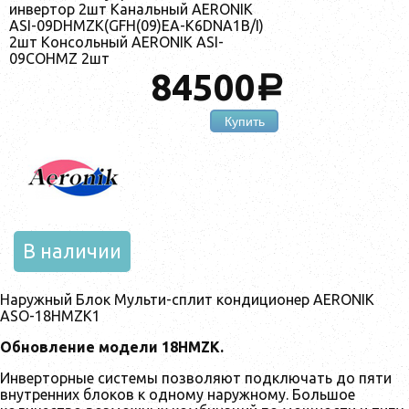
инвертор 2шт Канальный AERONIK
ASI-09DHMZK(GFH(09)EA-K6DNA1B/I)
2шт Консольный AERONIK ASI-
09COHMZ 2шт
84500
a
Купить
В наличии
Наружный Блок Мульти-сплит кондиционер AERONIK
ASO-18HMZK1
Обновление модели 18HMZK.
Инверторные системы позволяют подключать до пяти
внутренних блоков к одному наружному. Большое