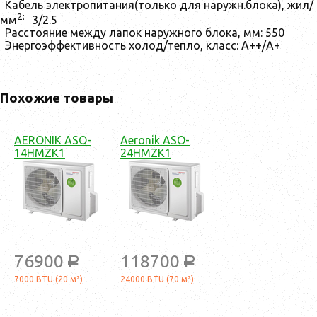
Кабель электропитания(только для наружн.блока), жил/
2:
мм
3/2.5
Расстояние между лапок наружного блока, мм: 550
Энергоэффективность холод/тепло, класс: А++/А+
Похожие товары
AERONIK ASO-
Aeronik ASO-
14HMZK1
24HMZK1
76900
118700
a
a
7000 BTU (20 м²)
24000 BTU (70 м²)