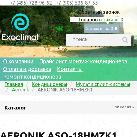
+7 (495) 728-96-62
+7 (905) 536-87-55
Обратный звонок
Товаров
в заказе
:
0
Заказать на
0
c
О компании
Прайс лист монтаж кондиционера
Оплата и доставка
Контакты
Ремонт кондиционера
Главная
Кондиционеры
Мульти сплит-системы
Aeronik
AERONIK ASO-18HMZK1
Каталог
показать
AERONIK ASO-18HMZK1