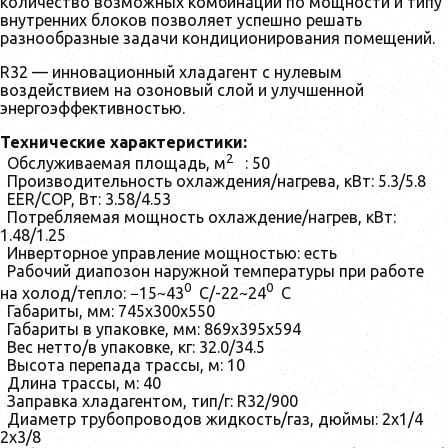
количество возможных комбинаций по мощности и типу
внутренних блоков позволяет успешно решать
разнообразные задачи кондиционирования помещений.
R32 — инновационный хладагент с нулевым
воздействием на озоновый слой и улучшенной
энергоэффективностью.
Технические характеристики:
2
Обслуживаемая площадь, м
: 50
Производительность охлаждения/нагрева, кВт: 5.3/5.8
EER/COP, Вт: 3.58/4.53
Потребляемая мощность охлаждение/нагрев, кВт:
1.48/1.25
Инверторное управление мощностью: есть
Рабочий диапозон наружной температуры при работе
0
0
на холод/тепло: −15~43
С/-22~24
С
Габариты, мм: 745х300х550
Габариты в упаковке, мм: 869х395х594
Вес нетто/в упаковке, кг: 32.0/34.5
Высота перепада трассы, м: 10
Длина трассы, м: 40
Заправка хладагентом, тип/г: R32/900
Диаметр трубопроводов жидкость/газ, дюймы: 2х1/4
2х3/8