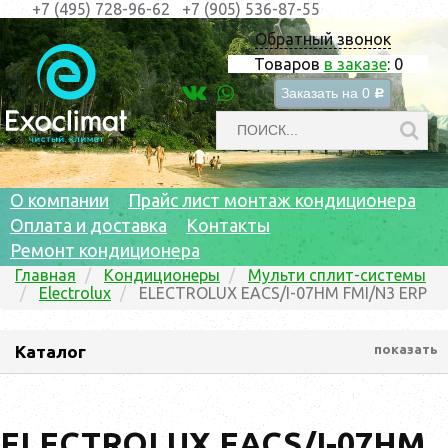
+7 (495) 728-96-62
+7 (905) 536-87-55
Обратный звонок
Товаров
в заказе
:
0
Заказать на
0
c
О компании
Прайс лист монтаж кондиционера
Оплата и доставка
Контакты
Ремонт кондиционера
Главная
Кондиционеры
Мульти сплит-системы
Electrolux
ELECTROLUX EACS/I-07HM FMI/N3 ERP
Каталог
показать
ELECTROLUX EACS/I-07HM