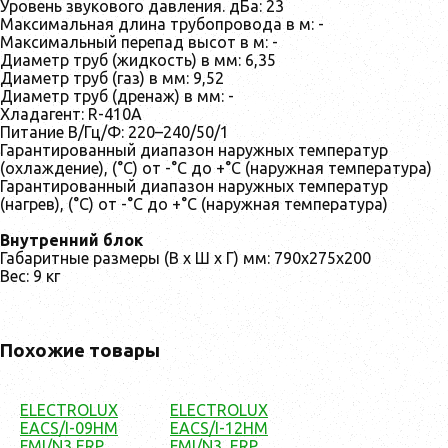
Уровень звукового давления. дБа: 23
Максимальная длина трубопровода в м: -
Максимальный перепад высот в м: -
Диаметр труб (жидкость) в мм: 6,35
Диаметр труб (газ) в мм: 9,52
Диаметр труб (дренаж) в мм: -
Хладагент: R-410А
Питание В/Гц/Ф: 220–240/50/1
Гарантированный диапазон наружных температур
(охлаждение), (°C) от -°С до +°С (наружная температура)
Гарантированный диапазон наружных температур
(нагрев), (°C) от -°С до +°С (наружная температура)
Внутренний блок
Габаритные размеры (В х Ш х Г) мм: 790x275x200
Вес: 9 кг
Похожие товары
ELECTROLUX
ELECTROLUX
EACS/I-09HM
EACS/I-12HM
FMI/N3 ERP
FMI/N3_ERP