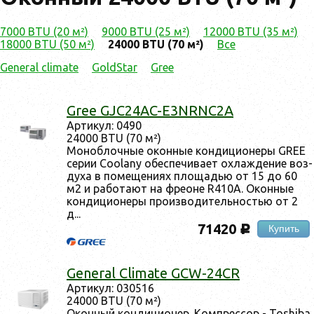
7000 BTU (20 м²)
9000 BTU (25 м²)
12000 BTU (35 м²)
18000 BTU (50 м²)
24000 BTU (70 м²)
Все
General climate
GoldStar
Gree
Gree GJC24AC-E3NRNC2A
Ар­ти­кул: 0490
24000 BTU (70 м²)
Мо­ноб­лочные окон­ные кон­ди­ци­оне­ры GREE
се­рии Coolany обес­пе­чива­ет ох­лажде­ние воз­
ду­ха в по­меще­ни­ях пло­щадью от 15 до 60
м2 и ра­бота­ют на фре­оне R410A. Окон­ные
кон­ди­ци­оне­ры про­из­во­дитель­ностью от 2
д...
71420
Купить
c
General Climate GCW-24CR
Ар­ти­кул: 030516
24000 BTU (70 м²)
Окон­ный кон­ди­ци­онер. Ком­прес­сор - Toshiba