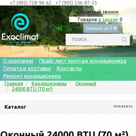
+7 (495) 728-96-62
+7 (905) 536-87-55
Обратный звонок
Товаров
в заказе
:
0
Заказать на
0
c
О компании
Прайс лист монтаж кондиционера
Оплата и доставка
Контакты
Ремонт кондиционера
Главная
Кондиционеры
Оконный
24000 BTU (70 м²)
Каталог
показать
Оконный 24000 BTU (70 м²)