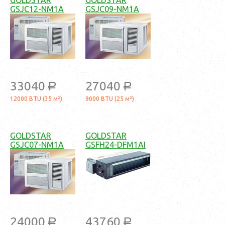
GOLDSTAR
GOLDSTAR
GSJC12-NM1A
GSJC09-NM1A
33040
27040
a
a
12000 BTU (35 м²)
9000 BTU (25 м²)
GOLDSTAR
GOLDSTAR
GSJC07-NM1A
GSFH24-DFM1AI
24000
43760
a
a