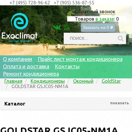
+7 (495) 728-96-62
+7 (905) 536-87-55
Обратный звонок
Товаров
в заказе
:
0
Заказать на
0
c
О компании
Прайс лист монтаж кондиционера
Оплата и доставка
Контакты
Ремонт кондиционера
Главная
Кондиционеры
Оконный
GoldStar
GOLDSTAR GSJC05-NM1A
Каталог
показать
GOLDSTAR GSJC05-NM1A