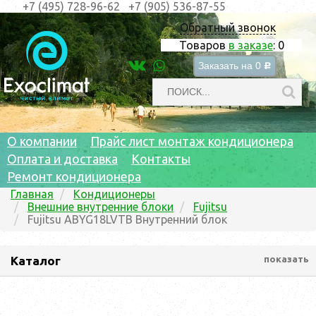
+7 (495) 728-96-62
+7 (905) 536-87-55
Обратный звонок
Товаров
в заказе
:
0
Заказать на
0
c
О компании
Прайс лист монтаж кондиционера
Оплата и доставка
Контакты
Ремонт кондиционера
Главная
Кондиционеры
Внешние внутренние блоки
Fujitsu
Fujitsu ABYG18LVTB Внутренний блок
Каталог
показать