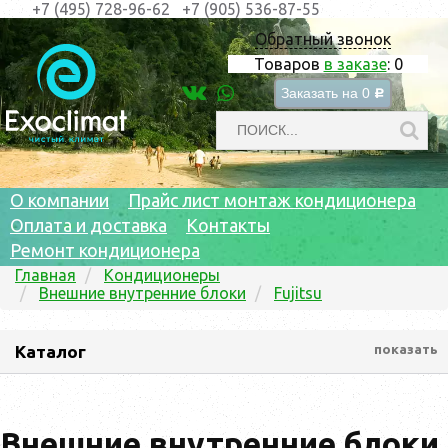
+7 (495) 728-96-62
+7 (905) 536-87-55
Обратный звонок
Товаров
в заказе
:
0
Заказать на
0
c
О компании
Прайс лист монтаж кондиционера
Оплата и доставка
Контакты
Ремонт кондиционера
Главная
Кондиционеры
Внешние внутренние блоки
Fujitsu
Каталог
показать
Внешние внутренние блоки