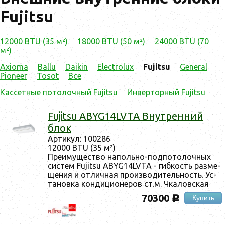
Fujitsu
12000 BTU (35 м²)
18000 BTU (50 м²)
24000 BTU (70
м²)
Axioma
Ballu
Daikin
Electrolux
Fujitsu
General
Pioneer
Tosot
Все
Кассетные потолочный Fujitsu
Инверторный Fujitsu
Fujitsu ABYG14LVTA Внут­ренний
блок
Ар­ти­кул: 100286
12000 BTU (35 м²)
Пре­иму­щес­тво на­поль­но-под­по­толоч­ных
сис­тем Fujitsu ABYG14LVTA - гиб­кость раз­ме­
щения и от­личная про­из­во­дитель­ность. Ус­
та­нов­ка кон­ди­ци­оне­ров ст.м. Чка­лов­ская
70300
Купить
c