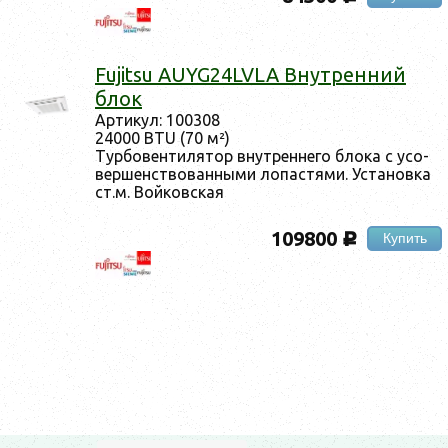
Fujitsu AUYG24LVLA Внут­ренний
блок
Ар­ти­кул: 100308
24000 BTU (70 м²)
Тур­бо­вен­ти­лятор внут­ренне­го бло­ка с усо­
вер­шенс­тво­ван­ны­ми ло­пас­тя­ми. Ус­та­нов­ка
ст.м. Вой­ков­ская
109800
Купить
c