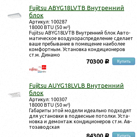
Fujitsu ABYG18LVTB Внут­ренний
блок
Ар­ти­кул: 100287
18000 BTU (50 м²)
Fujitsu ABYG18LVTB Внут­ренний блок Ав­то­
мати­чес­кое воз­ду­хорас­пре­деле­ние сде­ла­ет
ва­ше пре­быва­ние в по­меще­ние на­ибо­лее
ком­фор­тным. Ус­та­нов­ка кон­ди­ци­оне­ров
ст.м. Ди­намо
70300
Купить
c
Fujitsu AUYG18LVLB Внут­ренний
блок
Ар­ти­кул: 100307
18000 BTU (50 м²)
Га­бари­ты этой мо­дели иде­аль­но под­хо­дят
для ус­та­нов­ки в под­весные по­тол­ки. Ус­та­
нов­ка и де­мон­таж кон­ди­ци­оне­ров ст.м. Ав­
то­завод­ская
84300
Купить
c