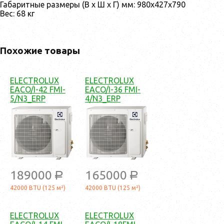
Габаритные размеры (В х Ш х Г) мм: 980x427x790
Вес: 68 кг
Похожие товары
ELECTROLUX
ELECTROLUX
EACO/I-42 FMI-
EACO/I-36 FMI-
5/N3_ERP
4/N3_ERP
189000
165000
a
a
42000 BTU (125 м²)
42000 BTU (125 м²)
ELECTROLUX
ELECTROLUX