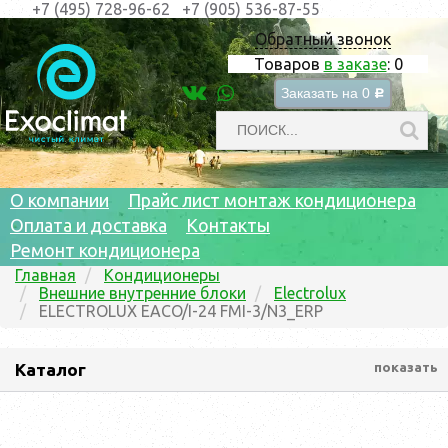
+7 (495) 728-96-62
+7 (905) 536-87-55
Обратный звонок
Товаров
в заказе
:
0
Заказать на
0
c
О компании
Прайс лист монтаж кондиционера
Оплата и доставка
Контакты
Ремонт кондиционера
Главная
Кондиционеры
Внешние внутренние блоки
Electrolux
ELECTROLUX EACO/I-24 FMI-3/N3_ERP
Каталог
показать