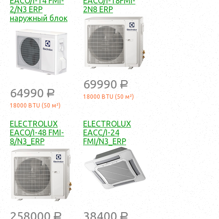
EACO/I-14 FMI-
EACO/I-18FMI-
2/N3 ERP
2N8 ERP
наружный блок
69990
a
64990
a
18000 BTU (50 м²)
18000 BTU (50 м²)
ELECTROLUX
ELECTROLUX
EACO/I-48 FMI-
EACC/I-24
8/N3_ERP
FMI/N3_ERP
258000
38400
a
a