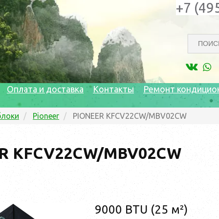
+7 (49
Оплата и доставка
Контакты
Ремонт кондицио
блоки
Pioneer
PIONEER KFCV22CW/MBV02CW
R KFCV22CW/MBV02CW
9000 BTU (25 м²)