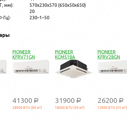
, мм):
570х230х570 (650х50х650)
20
-Гц):
230–1–50
ары
PIONEER
PIONEER
PIONEER
KFRV71GN
KCMS18A
KFRV28GN
41300
31900
26200
a
a
a
28000 BTU (80 м²)
18000 BTU (50 м²)
12000 BTU (35 м²)