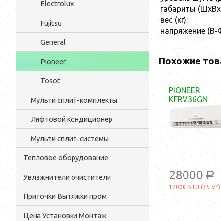
Electrolux
габариты (ШхВхГ
вес (кг):
Fujitsu
напряжение (В‑Ф
General
Похожие тов
Pioneer
Tosot
PIONEER
KFRV36GN
Мульти cплит-комплекты
Лифтовой кондиционер
Мульти сплит-системы
Тепловое оборудование
28000
a
Увлажнители очистители
12000 BTU (35 м²)
Приточки Вытяжки пром
Цена Установки Монтаж