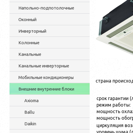
Напольно-подпотолочные
Оконный
Инверторный
Колонные
Канальные
Канальные инверторные
Мобильные кондиционеры
страна происхо
Внешние внутренние блоки
срок гарантии (л
Axioma
режим работы:
мощность охлаж
Ballu
мощность обогр
Daikin
циркуляция воз
уровень шума (д