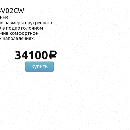
BV02CW
NEER
 размеры внутреннего
го в подпотолочном
ечив комфортное
х направлениях.
34100
a
Купить