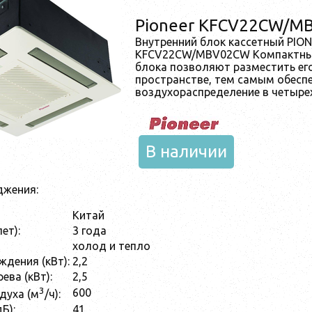
Pioneer KFCV22CW/M
Внутренний блок кассетный PIO
KFCV22CW/MBV02CW Компактные
блока позволяют разместить е
пространстве, тем самым обесп
воздухораспределение в четыре
В наличии
джения:
Китай
ет):
3 года
холод и тепло
дения (кВт):
2,2
ева (кВт):
2,5
3
600
духа (м
/ч):
Б):
41