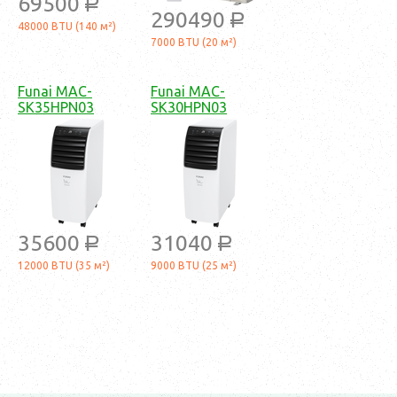
69500
a
290490
a
48000 BTU (140 м²)
7000 BTU (20 м²)
Funai MAC-
Funai MAC-
SK35HPN03
SK30HPN03
35600
31040
a
a
12000 BTU (35 м²)
9000 BTU (25 м²)