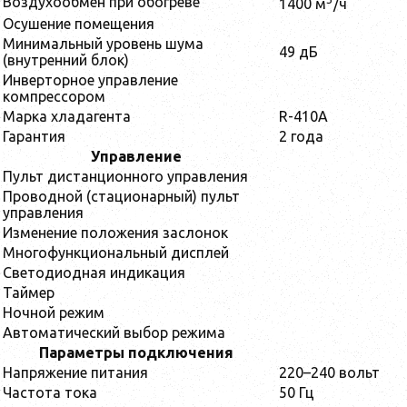
Воздухообмен при обогреве
1400 м
/ч
Осушение помещения
Минимальный уровень шума
49 дБ
(внутренний блок)
Инверторное управление
компрессором
Марка хладагента
R-410А
Гарантия
2 года
Управление
Пульт дистанционного управления
Проводной (стационарный) пульт
управления
Изменение положения заслонок
Многофункциональный дисплей
Светодиодная индикация
Таймер
Ночной режим
Автоматический выбор режима
Параметры подключения
Напряжение питания
220–240 вольт
Частота тока
50 Гц