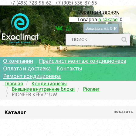
+7 (495) 728-96-62
+7 (905) 536-87-55
Обратный звонок
Товаров
в заказе
:
0
Заказать на
0
c
О компании
Прайс лист монтаж кондиционера
Оплата и доставка
Контакты
Ремонт кондиционера
Главная
Кондиционеры
Внешние внутренние блоки
Pioneer
PIONEER KFFV71UW
Каталог
показать