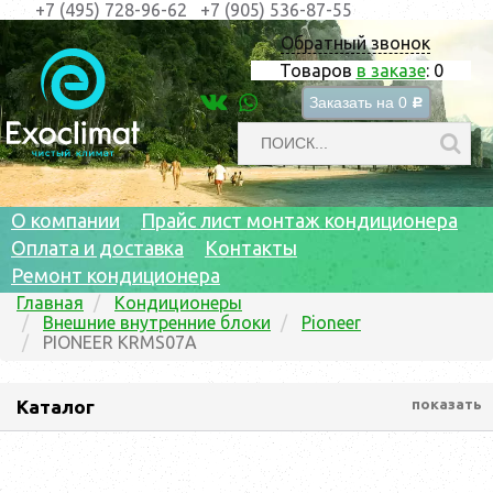
+7 (495) 728-96-62
+7 (905) 536-87-55
Обратный звонок
Товаров
в заказе
:
0
Заказать на
0
c
О компании
Прайс лист монтаж кондиционера
Оплата и доставка
Контакты
Ремонт кондиционера
Главная
Кондиционеры
Внешние внутренние блоки
Pioneer
PIONEER KRMS07A
Каталог
показать