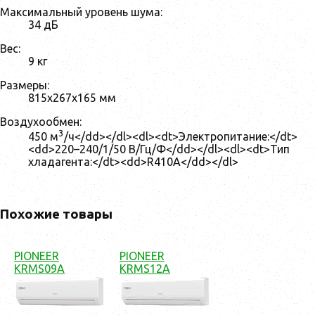
Максимальный уровень шума:
34 дБ
Вес:
9 кг
Размеры:
815х267х165 мм
Воздухообмен:
3
450 м
/ч</dd></dl><dl><dt>Электропитание:</dt>
<dd>220–240/1/50 В/Гц/Ф</dd></dl><dl><dt>Тип
хладагента:</dt><dd>R410A</dd></dl>
Похожие товары
PIONEER
PIONEER
KRMS09A
KRMS12A